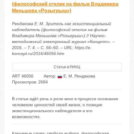
(философский отклик на фильм Владимира
Меньшова «Розыгрыш»)
Рендакова Е. М. Зритель как экзистенциальный
наблюдатель (философский отклик на фильм
Владимира Меньшова «Розыгрыш») // Научно-
методический электронный журнал «Концепт». –
2016. – Т. 4. – С. 56–60. – URL: https://e-
koncept.ru/2016/46056.htm
Статья в РИНЦ
ART 46056
Автор:
Е. М. Рендакова
Просмотров: 2684
В статье идёт речь о роли кино в процессе осознания
человеком ценностей своей жизни, о позиции
экзистенционального наблюдателя и его
возможностях.
Ключевые слова:
свобода выбора
,
философская