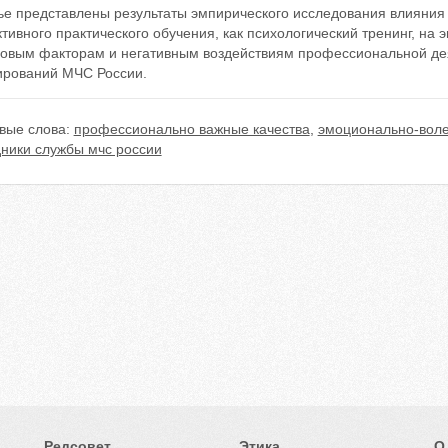
ье представлены результаты эмпирического исследования влияния 
ивного практического обучения, как психологический тренинг, на 
совым факторам и негативным воздействиям профессиональной де
рований МЧС России.
вые слова:
профессионально важные качества
,
эмоционально-воле
дники службы мчс россии
Редсовет
Этика
О