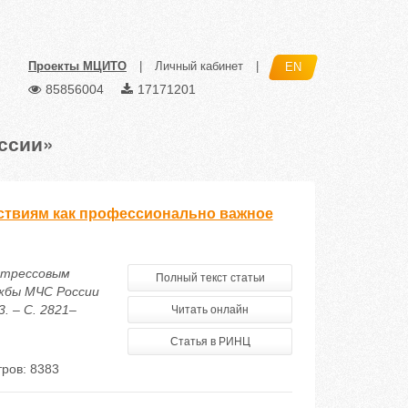
Проекты МЦИТО
|
Личный кабинет
|
EN
85856004
17171201
ссии»
ствиям как профессионально важное
 стрессовым
Полный текст статьи
ужбы МЧС России
. – С. 2821–
Читать онлайн
Статья в РИНЦ
ров: 8383