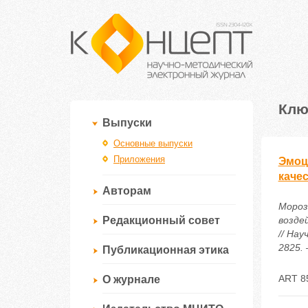
Клю
Выпуски
Основные выпуски
Приложения
Эмоц
каче
Авторам
Мороз
Редакционный совет
возде
// Нау
2825. 
Публикационная этика
ART 8
О журнале