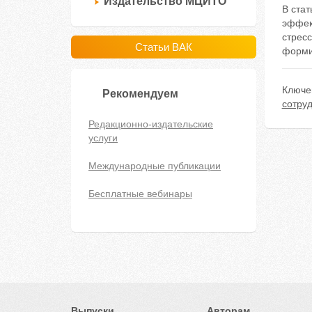
Издательство МЦИТО
В стат
эффект
стрес
Статьи ВАК
форми
Ключе
Рекомендуем
сотру
Редакционно-издательские
услуги
Международные публикации
Бесплатные вебинары
Выпуски
Авторам