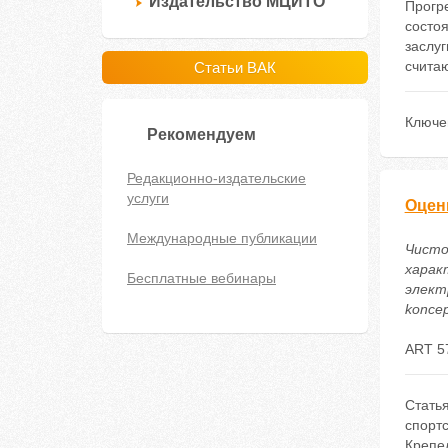
Издательство МЦИТО
Прогре
состоя
заслуг
считаю
Статьи ВАК
Ключе
Рекомендуем
Редакционно-издательские
услуги
Оцен
Международные публикации
Чисто
харак
Бесплатные вебинары
электр
koncep
ART 5
Стать
спортс
Крепел