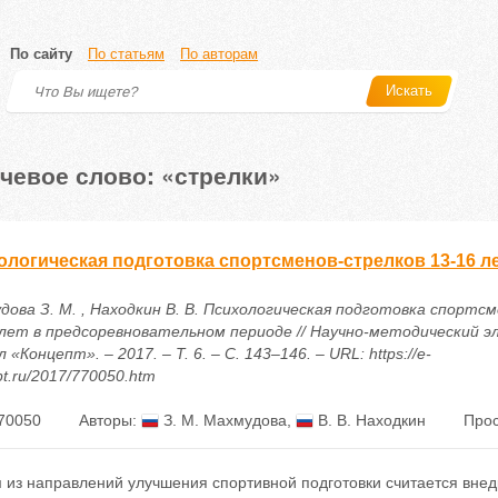
По сайту
По статьям
По авторам
Искать
чевое слово: «стрелки»
ологическая подготовка спортсменов-стрелков 13-16 
дова З. М. , Находкин В. В. Психологическая подготовка спортс
 лет в предсоревновательном периоде // Научно-методический 
 «Концепт». – 2017. – Т. 6. – С. 143–146. – URL: https://e-
t.ru/2017/770050.htm
70050
Авторы:
З. М. Махмудова
,
В. В. Находкин
Прос
 из направлений улучшения спортивной подготовки считается внед