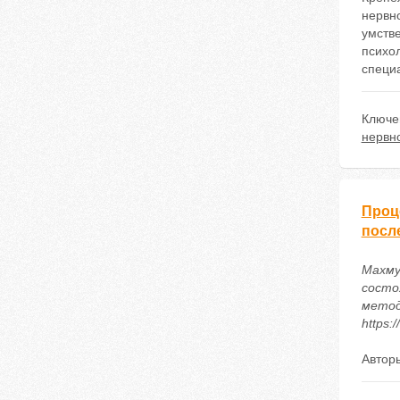
нервно
умств
психо
специ
Ключе
нервн
Проц
посл
Махму
состо
метод
https:
Автор