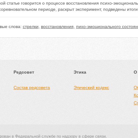
ой статье говорится о процессе восстановления психо-эмоциональ
соревновательном периоде, раскрыт эксперимент, подведены итог
вые слова:
стрелки
,
восстановления
,
пихо-эмоционального состоя
Редсовет
Этика
О
Состав редсовета
Этический кодекс
О
К
С
рован в Федеральной службе по надзору в сфере связи,