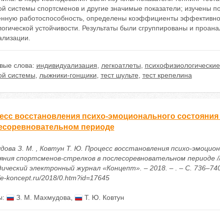
й системы спортсменов и другие значимые показатели; изучены по
енную работоспособность, определены коэффициенты эффективнос
логической устойчивости. Результаты были сгруппированы и проан
ализации.
вые слова:
индивидуализация
,
легкоатлеты
,
психофизиологические
ой системы
,
лыжники-гонщики
,
тест шульте
,
тест крепелина
есс восстановления психо-эмоционального состояния
есоревновательном периоде
дова З. М. , Ковтун Т. Ю. Процесс восстановления психо-эмоцио
яния спортсменов-стрелков в послесоревновательном периоде //
ический электронный журнал «Концепт». – 2018. – . – С. 736–740
//e-koncept.ru/2018/0.htm?id=17645
ы:
З. М. Махмудова
,
Т. Ю. Ковтун