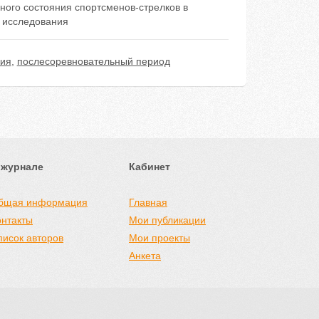
ного состояния спортсменов-стрелков в
и исследования
ния
,
послесоревновательный период
 журнале
Кабинет
бщая информация
Главная
онтакты
Мои публикации
писок авторов
Мои проекты
Анкета