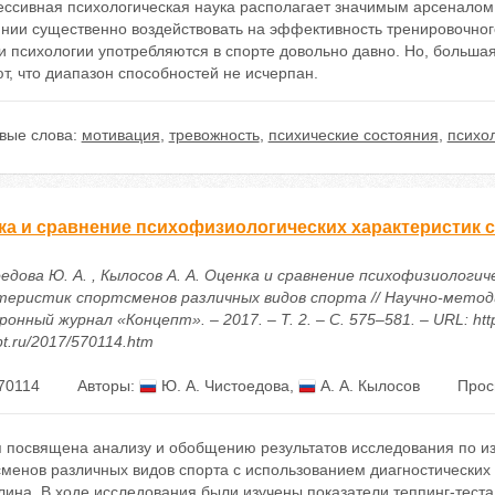
ссивная психологическая наука располагает значимым арсеналом с
нии существенно воздействовать на эффективность тренировочного
и психологии употребляются в спорте довольно давно. Но, больша
т, что диапазон способностей не исчерпан.
вые слова:
мотивация
,
тревожность
,
психические состояния
,
психол
ка и сравнение психофизиологических характеристик 
едова Ю. А. , Кылосов А. А. Оценка и сравнение психофизиологич
теристик спортсменов различных видов спорта // Научно-метод
онный журнал «Концепт». – 2017. – Т. 2. – С. 575–581. – URL: http
t.ru/2017/570114.htm
70114
Авторы:
Ю. А. Чистоедова
,
А. А. Кылосов
Прос
я посвящена анализу и обобщению результатов исследования по и
менов различных видов спорта с использованием диагностических и
ина. В ходе исследования были изучены показатели теппинг-теста