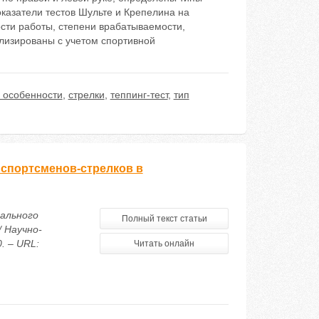
казатели тестов Шульте и Крепелина на
ти работы, степени врабатываемости,
ализированы с учетом спортивной
 особенности
,
стрелки
,
теппинг-тест
,
тип
 спортсменов-стрелков в
нального
Полный текст статьи
 Научно-
. – URL:
Читать онлайн