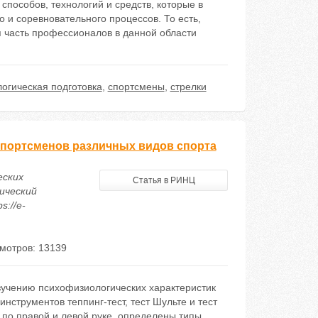
пособов, технологий и средств, которые в
 и соревновательного процессов. То есть,
я часть профессионалов в данной области
огическая подготовка
,
спортсмены
,
стрелки
спортсменов различных видов спорта
еских
Статья в РИНЦ
ический
s://e-
мотров: 13139
зучению психофизиологических характеристик
нструментов теппинг-тест, тест Шульте и тест
 по правой и левой руке, определены типы