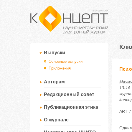
Клю
Выпуски
Основные выпуски
Приложения
Псих
Авторам
Махму
13-16
журнал
Редакционный совет
koncep
Публикационная этика
ART 7
О журнале
Одним