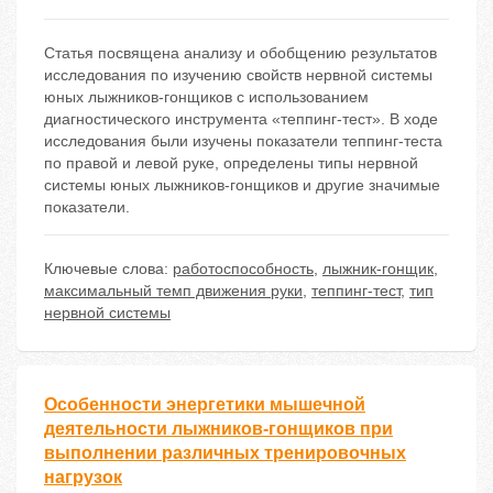
Статья посвящена анализу и обобщению результатов
исследования по изучению свойств нервной системы
юных лыжников-гонщиков с использованием
диагностического инструмента «теппинг-тест». В ходе
исследования были изучены показатели теппинг-теста
по правой и левой руке, определены типы нервной
системы юных лыжников-гонщиков и другие значимые
показатели.
Ключевые слова:
работоспособность
,
лыжник-гонщик
,
максимальный темп движения руки
,
теппинг-тест
,
тип
нервной системы
Особенности энергетики мышечной
деятельности лыжников-гонщиков при
выполнении различных тренировочных
нагрузок