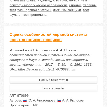
Ключевые слова:
индивидуализация
,
легкоатлеты
,
психофизиологические особенности
,
стрелки
,
теппинг-
тест
,
тип нервной системы
,
лыжники-гонщики
,
тест
шульте
,
тест крепелина
Оценка особенностей нервной системы
юных лыжников-гонщиков
Чистоедова Ю. А. , Кылосов А. А. Оценка
особенностей нервной системы юных лыжников-
гонщиков // Научно-методический электронный
журнал «Концепт». – 2017. – Т. 39. – С. 1861–1865. –
URL: https://e-koncept.ru/2017/970699.htm
Полный текст статьи
Читать онлайн
ART 970699
Авторы:
Ю. А. Чистоедова
,
А. А. Кылосов
Просмотров: 3148