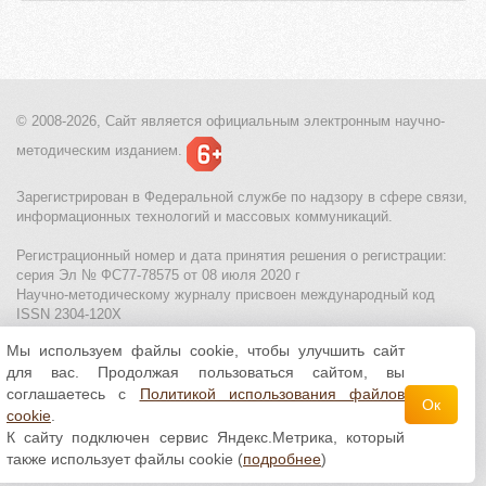
© 2008-2026, Сайт является
официальным электронным
научно-
методическим изданием.
Зарегистрирован в Федеральной службе по надзору в сфере связи,
информационных технологий и массовых коммуникаций.
Регистрационный номер и дата принятия решения о регистрации:
серия Эл № ФС77-78575 от 08 июля 2020 г
Научно-методическому журналу присвоен международный код
ISSN 2304-120X
Мы используем файлы cookie, чтобы улучшить сайт
МЦИТО
|
Школьные олимпиады и онлайн конкурсы для детей
|
для вас. Продолжая пользоваться сайтом, вы
Политика использования файлов cookie
|
Политика обработки и
защиты персональных данных
соглашаетесь с
Политикой использования файлов
Ок
cookie
.
Все материалы доступны по
лицензии Creative
К сайту подключен сервис Яндекс.Метрика, который
Commons С указанием авторства 4.0 Всемирная
.
также использует файлы cookie (
подробнее
)