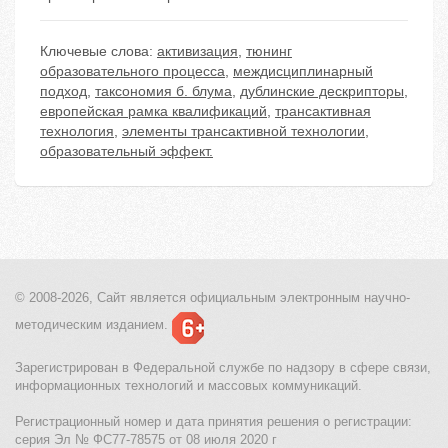
Ключевые слова:
активизация
,
тюнинг
образовательного процесса
,
междисциплинарный
подход
,
таксономия б. блума
,
дублинские дескрипторы
,
европейская рамка квалификаций
,
трансактивная
технология
,
элементы трансактивной технологии
,
образовательный эффект.
© 2008-2026, Сайт является
официальным электронным
научно-
методическим изданием.
Зарегистрирован в Федеральной службе по надзору в сфере связи,
информационных технологий и массовых коммуникаций.
Регистрационный номер и дата принятия решения о регистрации:
серия Эл № ФС77-78575 от 08 июля 2020 г