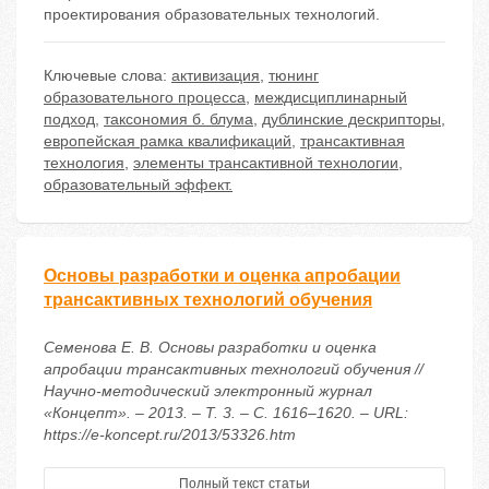
проектирования образовательных технологий.
Ключевые слова:
активизация
,
тюнинг
образовательного процесса
,
междисциплинарный
подход
,
таксономия б. блума
,
дублинские дескрипторы
,
европейская рамка квалификаций
,
трансактивная
технология
,
элементы трансактивной технологии
,
образовательный эффект.
Основы разработки и оценка апробации
трансактивных технологий обучения
Семенова Е. В. Основы разработки и оценка
апробации трансактивных технологий обучения //
Научно-методический электронный журнал
«Концепт». – 2013. – Т. 3. – С. 1616–1620. – URL:
https://e-koncept.ru/2013/53326.htm
Полный текст статьи