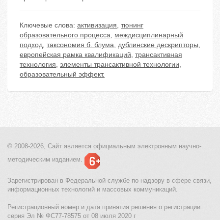
Ключевые слова:
активизация
,
тюнинг
образовательного процесса
,
междисциплинарный
подход
,
таксономия б. блума
,
дублинские дескрипторы
,
европейская рамка квалификаций
,
трансактивная
технология
,
элементы трансактивной технологии
,
образовательный эффект.
© 2008-2026, Сайт является
официальным электронным
научно-
методическим изданием.
Зарегистрирован в Федеральной службе по надзору в сфере связи,
информационных технологий и массовых коммуникаций.
Регистрационный номер и дата принятия решения о регистрации:
серия Эл № ФС77-78575 от 08 июля 2020 г