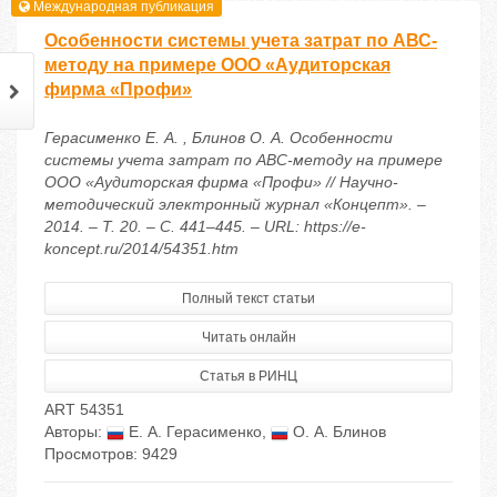
Международная публикация
Особенности системы учета затрат по АВС-
методу на примере ООО «Аудиторская
фирма «Профи»
Герасименко Е. А. , Блинов О. А. Особенности
системы учета затрат по АВС-методу на примере
ООО «Аудиторская фирма «Профи» // Научно-
методический электронный журнал «Концепт». –
2014. – Т. 20. – С. 441–445. – URL: https://e-
koncept.ru/2014/54351.htm
Полный текст статьи
Читать онлайн
Статья в РИНЦ
ART 54351
Авторы:
Е. А. Герасименко
,
О. А. Блинов
Просмотров: 9429