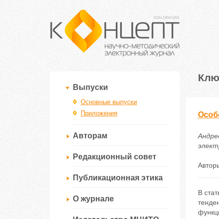
Клю
Выпуски
Основные выпуски
Приложения
Особ
Авторам
Андре
электр
Редакционный совет
Автор
Публикационная этика
В ста
О журнале
тенде
функци