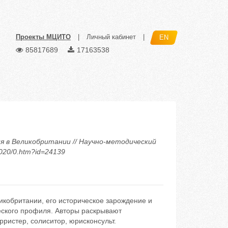
Проекты МЦИТО
|
Личный кабинет
|
EN
85817689
17163538
ия в Великобритании // Научно-методический
2020/0.htm?id=24139
икобритании, его историческое зарождение и
еского профиля. Авторы раскрывают
ристер, солиситор, юрисконсульт.