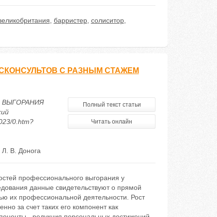
великобритания
,
барристер
,
солиситор
,
КОНСУЛЬТОВ С РАЗНЫМ СТАЖЕМ
О ВЫГОРАНИЯ
Полный текст статьи
кий
023/0.htm?
Читать онлайн
Л. В. Донога
остей профессионального выгорания у
ледования данные свидетельствуют о прямой
ью их профессиональной деятельности. Рост
но за счет таких его компонент как
поненты - редукция персональных достижений –