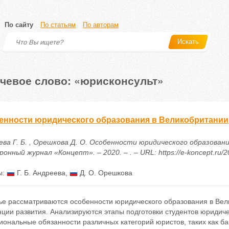
По сайту
По статьям
По авторам
Искать
чевое слово: «юрисконсульт»
енности юридического образования в Великобритании
ева Г. Б. , Орешкова Д. О. Особенности юридического образован
онный журнал «Концепт». – 2020. – . – URL: https://e-koncept.ru/
ы:
Г. Б. Андреева
,
Д. О. Орешкова
тье рассматриваются особенности юридического образования в Вел
нции развития. Анализируются этапы подготовки студентов юридич
ональные обязанности различных категорий юристов, таких как бар