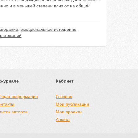
енно и в меньшей степени влияют на общий
ыгорание
,
эмоциональное истощение
,
достижений
 журнале
Кабинет
бщая информация
Главная
онтакты
Мои публикации
писок авторов
Мои проекты
Анкета