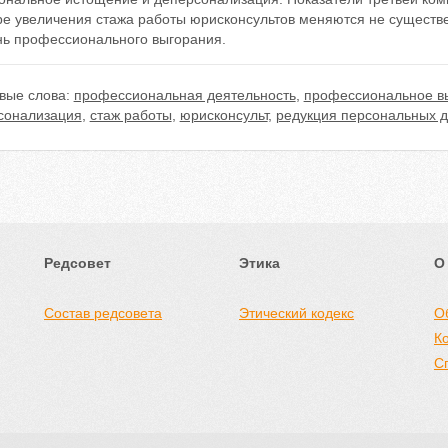
ре увеличения стажа работы юрисконсультов меняются не существ
нь профессионального выгорания.
вые слова:
профессиональная деятельность
,
профессиональное в
сонализация
,
стаж работы
,
юрисконсульт
,
редукция персональных 
Редсовет
Этика
О
Состав редсовета
Этический кодекс
О
К
С