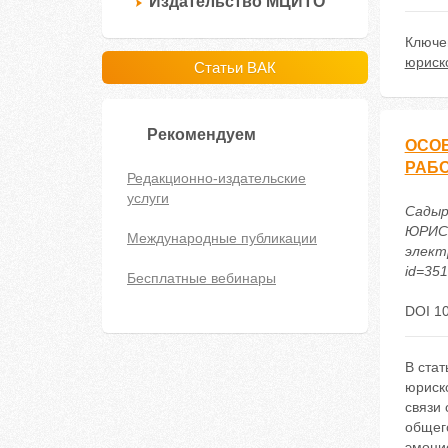
Издательство МЦИТО
Ключе
юриск
Статьи ВАК
Рекомендуем
ОСО
РАБ
Редакционно-издательские
услуги
Садыр
ЮРИСК
Международные публикации
электр
id=35
Бесплатные вебинары
DOI 1
В ста
юриск
связи
общег
эмоци