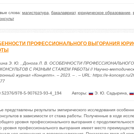
вые слова:
магистратура
,
бакалавриат
,
юридическое образование
,
онсульт
БЕННОСТИ ПРОФЕССИОНАЛЬНОГО ВЫГОРАНИЯ ЮРИС
ОТЫ
ина Э. Ю. , Донога Л. В. ОСОБЕННОСТИ ПРОФЕССИОНАЛЬНОГ
ОНСУЛЬТОВ С РАЗНЫМ СТАЖЕМ РАБОТЫ // Научно-методичес
онный журнал «Концепт». – 2023. – . – URL: https://e-koncept.ru/2
177
0.52376/978-5-907623-93-4_194
Авторы:
Э. Ю. Садырина
,
тье представлены результаты эмпирического исследования особенн
онсультов в зависимости от стажа работы. Полученные в ходе исс
 общего уровня профессионального выгорания с продолжительност
о уровня профессионального выгорания имеет место преимуществен
ональное истощение и деперсонализация. Показатели третьей ком