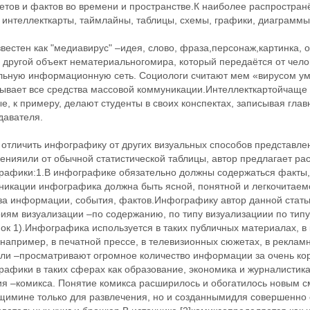
етов и фактов во времени и пространстве.К наиболее распростра
интеллекткарты, таймлайны, таблицы, схемы, графики, диаграммы[
естен как "медиавирус" –идея, слово, фраза,персонаж,картинка, 
другой объект нематериальногомира, который передаётся от челов
льную информационную сеть. Социологи считают мем «вирусом ума
ывает все средства массовой коммуникации.Интеллекткартойчаще 
е, к примеру, делают студенты в своих конспектах, записывая гл
давателя.
 отличить инфографику от других визуальных способов представл
енияили от обычной статистической таблицы, автор предлагает ра
рафики:1.В инфографике обязательно должны содержаться факты, 
никации инфографика должна быть ясной, понятной и легкочитаем
за информации, события, фактов.Инфографику автор данной стать
иям визуализации –по содержанию, по типу визуализациии по типу
нок 1).Инфографика используется в таких публичных материалах, 
 например, в печатной прессе, в телевизионных сюжетах, в реклам
ели –просматривают огромное количество информации за очень ко
афики в таких сферах как образование, экономика и журналистика
ия –комикса. Понятие комикса расширилось и обогатилось новым с
щимине только для развлечения, но и созданнымидля совершенно 