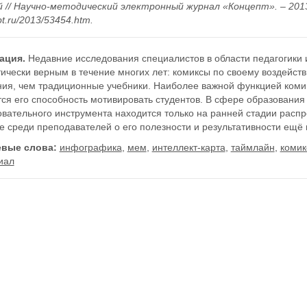
 // Научно-методический электронный журнал «Концепт». – 2013. – 
t.ru/2013/53454.htm.
ация.
Недавние исследования специалистов в области педагогики 
тически верным в течение многих лет: комиксы по своему воздейс
ния, чем традиционные учебники. Наиболее важной функцией комик
ся его способность мотивировать студентов. В сфере образования
вательного инструмента находится только на ранней стадии распр
е среди преподавателей о его полезности и результативности ещё
вые слова:
инфографика
,
мем
,
интеллект-карта
,
таймлайн
,
комик
иал