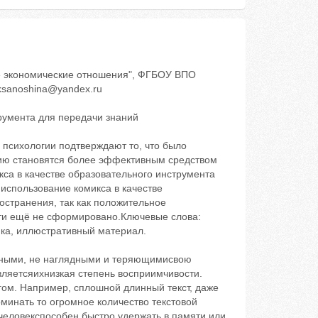
е экономические отношения", ФГБОУ ВПО
ksanoshina@yandex.ru
румента для передачи знаний
 психологии подтверждают то, что было
вию становятся более эффективным средством
са в качестве образовательного инструмента
 использование комикса в качестве
остранения, так как положительное
сти ещё не сформировано.Ключевые слова:
ика, иллюстративный материал.
рными, не наглядными и теряющимисвою
ляетсяихнизкая степень восприимчивости.
гом. Например, сплошной длинный текст, даже
оминать то огромное количество текстовой
человекспособен быстро удержать в памяти или