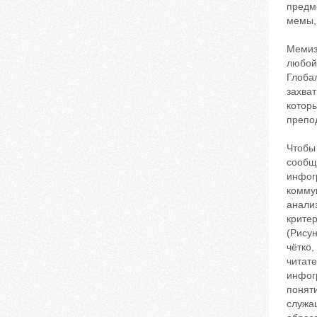
предм
мемы, 
Мемизв
любой 
Глоба
захват
которы
препо
Чтобы
сообщ
инфог
комму
анали
критер
(Рису
чётко,
читат
инфогр
понят
служа