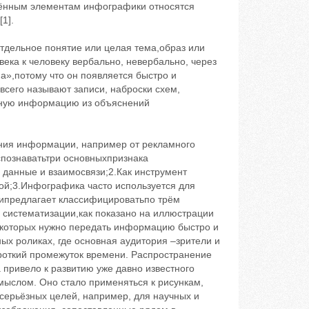
нённым элементам инфографики относятся
1].
отдельное понятие или целая тема,образ или
ека к человеку вербально, невербально, через
»,потому что он появляется быстро и
всего называют записи, наброски схем,
авную информацию из объяснений
ения информации, например от рекламного
спознаватьтри основныхпризнака
данные и взаимосвязи;2.Как инструмент
ой;3.Инфографика часто используется для
ипредлагает классифицироватьпо трём
 систематизации,как показано на иллюстрации
в которых нужно передать информацию быстро и
ных роликах, где основная аудитория –зрители и
роткий промежуток времени. Распространение
 привело к развитию уже давно известного
мыслом. Оно стало применяться к рисункам,
серьёзных целей, например, для научных и