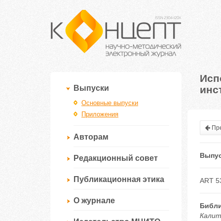
Исп
инс
Выпуски
Основные выпуски
Приложения
Пре
Авторам
Выпус
Редакционный совет
Публикационная этика
ART 5
О журнале
Библи
Калит