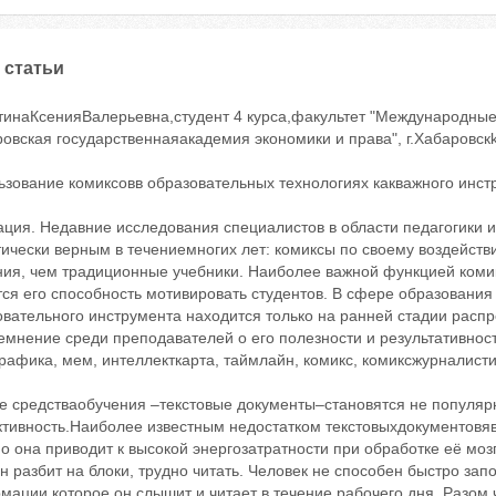
 статьи
тинаКсенияВалерьевна,студент 4 курса,факультет "Международны
овская государственнаяакадемия экономики и права", г.Хабаровск
ьзование комиксовв образовательных технологиях какважного инст
ция. Недавние исследования специалистов в области педагогики и
тически верным в течениемногих лет: комиксы по своему воздейст
ния, чем традиционные учебники. Наиболее важной функцией комик
ся его способность мотивировать студентов. В сфере образования
вательного инструмента находится только на ранней стадии распр
емнение среди преподавателей о его полезности и результативно
рафика, мем, интеллекткарта, таймлайн, комикс, комиксжурналист
е средстваобучения –текстовые документы–становятся не популя
тивность.Наиболее известным недостатком текстовыхдокументовяв
 она приводит к высокой энергозатратности при обработке её моз
н разбит на блоки, трудно читать. Человек не способен быстро зап
ации,которое он слышит и читает в течение рабочего дня. Разом 