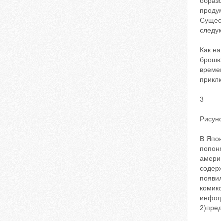
образ
проду
Сущест
следую
Как на
брошю
време
прикл
3
Рисун
В Япон
попоня
америк
содер
появил
комикс
инфогр
2)пре