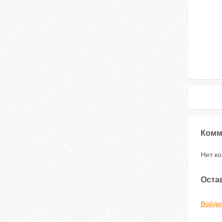
Комм
Нет к
Оста
Войди