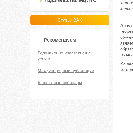
Издательство МЦИТО
знаний
koncep
Статьи ВАК
Аннот
теоре
обуче
Рекомендуем
являет
образо
Редакционно-издательские
мнени
услуги
Ключе
матер
Международные публикации
Бесплатные вебинары