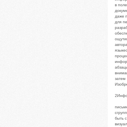
в поле
докум
даже п
для п
разра
обесп
ощути
автор
языке
проце
инфор
абзац
вниман
затем
Изобре
2Инфог
письм
сгруп
быть с
визуа