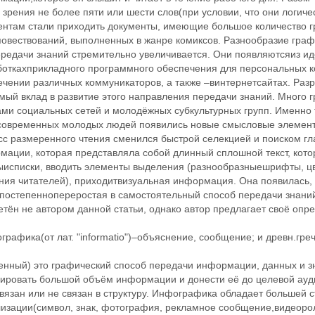
 зрения не более пяти или шести слов(при условии, что они логич
ентам стали приходить документы, имеющие большое количество гр
овествований, выполненных в жанре комиксов. Разнообразие граф
ередачи знаний стремительно увеличивается. Они появляютсяиз и
боткахприкладного программного обеспечения для персональных к
ечении различных коммуникаторов, а также –винтернетсайтах. Раз
мый вклад в развитие этого направления передачи знаний. Много 
ами социальных сетей и молодёжных субкультурных групп. Именно
современных молодых людей появились новые смысловые элемент
сс размеренного чтения сменился быстрой селекцией и поиском гл
мации, которая представляла собой длинный сплошной текст, кото
ыисписки, вводить элементы выделения (разнообразныешрифты, цве
ия читателей), приходитвизуальная информация. Она появилась, э
 постепеннопереростая в самостоятельный способ передачи знани
тён не автором данной статьи, однако автор предлагает своё опр
рафика(от лат. "informatio")–объяснение, сообщение; и древн.греч.
енный) это графический способ передачи информации, данных и 
пировать большой объём информации и донести её до целевой ауд
вязан или не связан в структуру. Инфографика обладает большей 
лизации(символ, знак, фотография, рекламное сообщение,видеорол