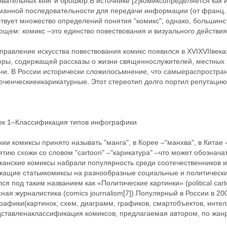
овательных книг и брошюр.В источнике [2]комиксопределяется как
манной последовательности для передачи информации (от франц. 
вует множество определений понятия "комикс", однако, большинст
щем: комикс –это единство повествования и визуального действия[3,
правление искусства повествования комикс появился в XVIXVIIвек
ры, содержащей рассказы о жизни священнослужителей, местных г
ни. В России исторически сложилосьмнение, что самыераспростра
юченческиеикарикатурные. Этот стереотип долго портил репутацию
ок 1–Классификация типов инфографики
ии комиксы принято называть "манга", в Корее –"манхва", в Китае
тию схожи со словом "cartoon" –"карикатура" –что может обознача
анские комиксы набрали популярность среди соотечественников и 
жащие статьикомиксы на разнообразные социальные и политически
ся под таким названием как «Политические картинки» (political car
ная журналистика (comics journalism[7]).Популярный в России в 20
афики(картинок, схем, диаграмм, графиков, смартобъектов, интелле
дставленаклассификация комиксов, предлагаемая автором, по жан