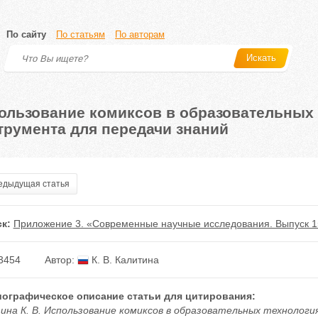
По сайту
По статьям
По авторам
Искать
ользование комиксов в образовательных 
трумента для передачи знаний
дыдущая статья
к:
Приложение 3. «Современные научные исследования. Выпуск 1
3454
Автор:
К. В. Калитина
ографическое описание статьи для цитирования:
ина К. В. Использование комиксов в образовательных технологи