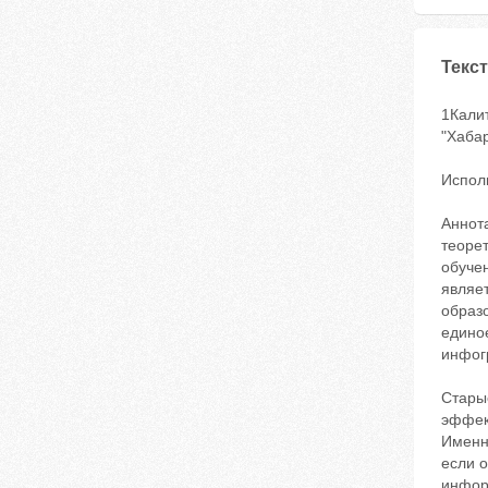
Текст
1Кали
"Хабар
Испол
Аннота
теоре
обуче
являет
образо
едино
инфог
Стары
эффек
Именно
если о
информ