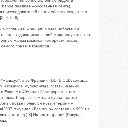
 изображения, сопоставленные рядом в
"bande dessinee"–рисованная лента).
во исследователей в этой области сходятся в
 4, 5, 6].
ах в Испании и Франции в виде небольшой
оспод, выдающихся людей мира искусства того
нённые жанры комикса –юмористические,
 самого понятия комиксов.
 –"маньхуа", а во Франции –BD. В США комиксы
ть и комикс и мультфильм. Кстати, именно
в Европе в 40е годы благодаря газетам,
е темы. Впервые комикс в журналистике
toons), позже появился новый термин –
042007 гг.журнал «Всё ясно» состоял на 90% из
кткарт и т.д.)[8].На иллюстрации (Рисунок
рам.