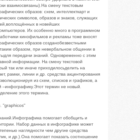
ески взаимосвязаны).На смену текстовым
афических образов: схем, интеллекткарт и
ических символов, образов и знаков, служащих
дей,воплощённых в новейших
омпьютеров. Их особенно много в программном
работчики кинофильмов и рекламы тоже вносят
графических образов созданобезвестными
 таким образом, при невербальном общении в
ыдля передачи знаний. Одновременно с этим
авной информации. На смену текстовой
рый так или иначе приходилосьделить на
т, рамки, линии и др. средства акцентирования
волюционируя из схем, списков и графиков, а
й –инфографику.Этот термин не новый.
еделение этого термина.
 "graphicos"
знаний.Инфографика помогает обобщить и
итории. Набор данных в инфографике может
степенью наглядности чем другие средства
ик, и др.).Она помогает показать соотношение