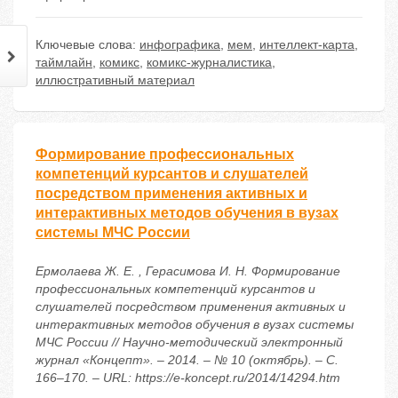
Ключевые слова:
инфографика
,
мем
,
интеллект-карта
,
таймлайн
,
комикс
,
комикс-журналистика
,
иллюстративный материал
Формирование профессиональных
компетенций курсантов и слушателей
посредством применения активных и
интерактивных методов обучения в вузах
системы МЧС России
Ермолаева Ж. Е. , Герасимова И. Н. Формирование
профессиональных компетенций курсантов и
слушателей посредством применения активных и
интерактивных методов обучения в вузах системы
МЧС России // Научно-методический электронный
журнал «Концепт». – 2014. – № 10 (октябрь). – С.
166–170. – URL: https://e-koncept.ru/2014/14294.htm