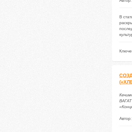
Автор
В стат
раскр
после
культу
Ключе
СОЗД
(«ХЛ
Кечим
ВАГАТ
«Конце
Автор