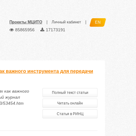
Проекты МЦИТО
|
Личный кабинет
|
EN
85865956
17173191
ак важного инструмента для передачи
х как важного
Полный текст статьи
ый журнал
13/53454.htm
Читать онлайн
Статья в РИНЦ