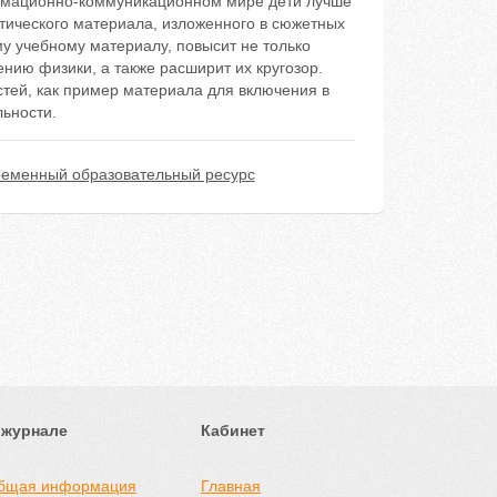
рмационно-коммуникационном мире дети лучше
тического материала, изложенного в сюжетных
у учебному материалу, повысит не только
ению физики, а также расширит их кругозор.
стей, как пример материала для включения в
льности.
ременный образовательный ресурс
 журнале
Кабинет
бщая информация
Главная