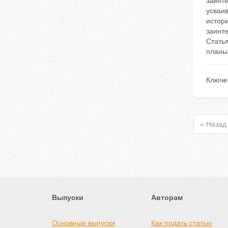
заинт
усваи
истор
заинте
Статья
планы 
Ключе
« Назад
Выпуски
Авторам
Основные выпуски
Как подать статью