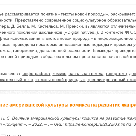
ье рассматривается понятие «тексты новой природы», раскрываетс
нности. Представлено современное социокультурное образовательн
ра, Д. Белла, М. Кастельса, М. Пренски, выявляются отличительн
енного поколения школьников («Digital natives»). В контексте ФГ
фика использования «текстов новой природы» в информационной 
ников, приведены некоторые инновационные подходы и примеры 
текста, гипермедиа, дополненной реальности. В выводах приводят
тов новой природы» в образовательном пространстве начальной шк
вые слова:
инфографика
,
комикс
,
начальная школа
,
гипертекст
,
доп
вательный текст
,
«тексты новой природы»
,
креолизированный текст
ние американской культуры комикса на развитие жанра
 Н. С. Влияние американской культуры комикса на развитие жан
 «Концепт». – 2022. – . – URL: https://e-koncept.ru/2022/0.htm?id=