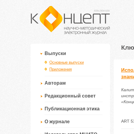
Клю
Выпуски
Основные выпуски
Приложения
Испо
знан
Авторам
Калит
Редакционный совет
инстр
«Конце
Публикационная этика
ART 5
О журнале