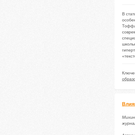
В стат
особе
Тоффле
соврем
специ
школь
гипер
«текс
Ключе
образо
Влия
Михин
журнал