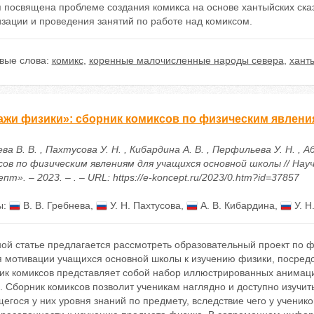
я посвящена проблеме создания комикса на основе хантыйских ска
зации и проведения занятий по работе над комиксом.
вые слова:
комикс
,
коренные малочисленные народы севера
,
хант
ажи физики»: сборник комиксов по физическим явлен
ва В. В. , Пахтусова У. Н. , Кибардина А. В. , Перфильева У. Н. ,
сов по физическим явлениям для учащихся основной школы // На
пт». – 2023. – . – URL: https://e-koncept.ru/2023/0.htm?id=37857
ы:
В. В. Гребнева
,
У. Н. Пахтусова
,
А. В. Кибардина
,
У. Н
ной статье предлагается рассмотреть образовательный проект по 
я мотивации учащихся основной школы к изучению физики, посредс
ик комиксов представляет собой набор иллюстрированных анима
 Сборник комиксов позволит ученикам наглядно и доступно изучит
гося у них уровня знаний по предмету, вследствие чего у ученик