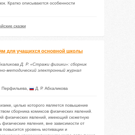
зок. Кратко описываются особенности
ыйские сказки
иям для учащихся основной школы
 Абхаликова Д. Р. «Стражи физики»: сборник
учно-методический электронный журнал
. Перфильева
,
Д. Р. Абхаликова
физике, целью которого является повышение
твом сборника комиксов физических явлений.
ций физических явлений, имеющий сюжетную
ь физические явления, вне зависимости от
ов повысится уровень мотивации и