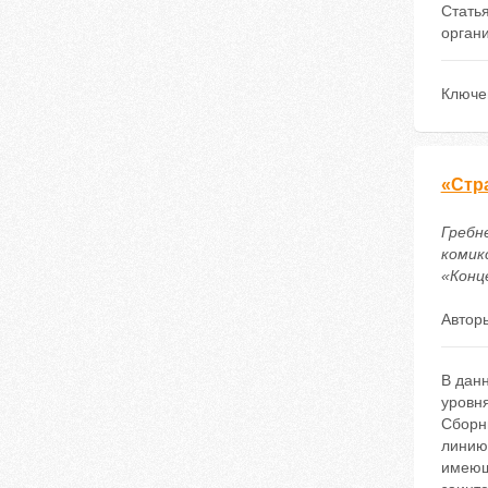
Стать
органи
Ключе
«Стр
Гребне
комик
«Конце
Автор
В дан
уровн
Сборн
линию.
имеюще