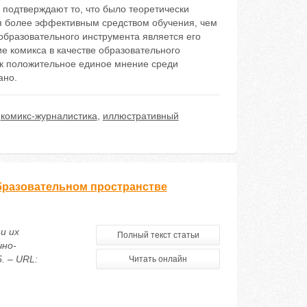
 подтверждают то, что было теоретически
ся более эффективным средством обучения, чем
образовательного инструмента является его
е комикса в качестве образовательного
ак положительное единое мнение среди
ано.
,
комикс-журналистика
,
иллюстративный
бразовательном пространстве
и их
Полный текст статьи
чно-
. – URL:
Читать онлайн