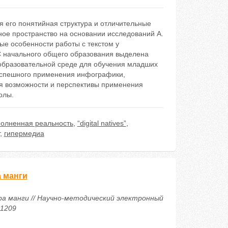
я его понятийная структура и отличительные
ое пространство на основании исследований А.
ые особенности работы с текстом у
ОС начального общего образования выделена
образовательной среде для обучения младших
успешного применения инфографики,
ся возможности и перспективы применения
олы.
олненная реальность
,
“digital natives”
,
,
гипермедиа
 манги
ра манги // Научно-методический электронный
31209