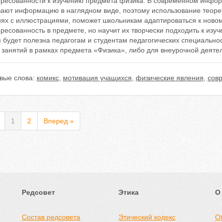
ересованности к изучению предмета физика. В современном инфо
вают информацию в наглядном виде, поэтому использование теоре
иях с иллюстрациями, поможет школьникам адаптироваться к новом
ресованность в предмете, но научит их творчески подходить к изуч
 будет полезна педагогам и студентам педагогических специально
занятий в рамках предмета «Физика», либо для внеурочной деяте
вые слова:
комикс
,
мотивация учащихся
,
физические явления
,
сов
1
2
Вперед »
Редсовет
Этика
О
Состав редсовета
Этический кодекс
О