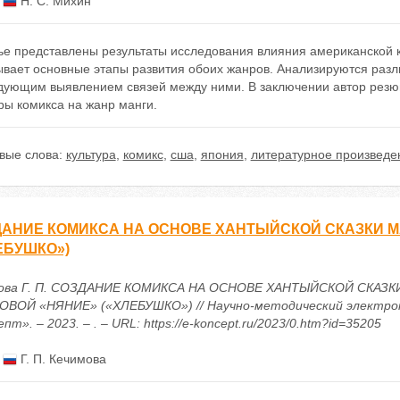
:
Н. С. Михин
ье представлены результаты исследования влияния американской к
ывает основные этапы развития обоих жанров. Анализируются разл
дующим выявлением связей между ними. В заключении автор резю
ры комикса на жанр манги.
вые слова:
культура
,
комикс
,
сша
,
япония
,
литературное произведе
АНИЕ КОМИКСА НА ОСНОВЕ ХАНТЫЙСКОЙ СКАЗКИ М
ЕБУШКО»)
ова Г. П. СОЗДАНИЕ КОМИКСА НА ОСНОВЕ ХАНТЫЙСКОЙ СКАЗК
ОВОЙ «НЯНИЕ» («ХЛЕБУШКО») // Научно-методический электро
пт». – 2023. – . – URL: https://e-koncept.ru/2023/0.htm?id=35205
:
Г. П. Кечимова