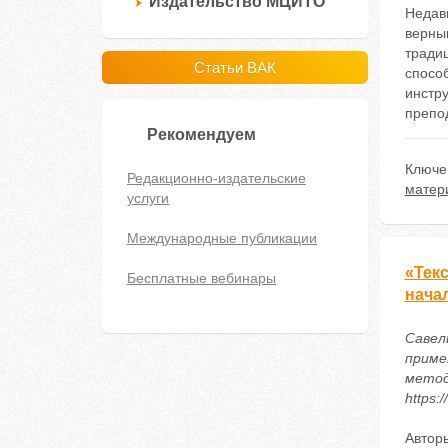
Издательство МЦИТО
Недавн
верны
тради
Статьи ВАК
способ
инстру
препо
Рекомендуем
Ключе
Редакционно-издательские
матер
услуги
Международные публикации
«Тек
Бесплатные вебинары
нача
Савель
приме
метод
https:
Автор