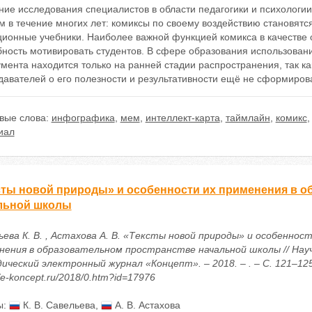
ие исследования специалистов в области педагогики и психологии
м в течение многих лет: комиксы по своему воздействию становят
ционные учебники. Наиболее важной функцией комикса в качестве 
ность мотивировать студентов. В сфере образования использовани
мента находится только на ранней стадии распространения, так к
давателей о его полезности и результативности ещё не сформиров
вые слова:
инфографика
,
мем
,
интеллект-карта
,
таймлайн
,
комикс
иал
сты новой природы» и особенности их применения в о
льной школы
ева К. В. , Астахова А. В. «Тексты новой природы» и особенност
нения в образовательном пространстве начальной школы // Нау
ический электронный журнал «Концепт». – 2018. – . – С. 121–125
//e-koncept.ru/2018/0.htm?id=17976
ы:
К. В. Савельева
,
А. В. Астахова