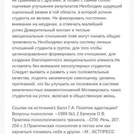
не сравнивать с другими, а только с самим собой,
оценивая улучшение результатов.Необходим щадящий
оценочный режим в той области, в которой успехи
студента не велики. Не фиксировать постоянно
внимание на неудачах, а отмечать малейший
успех.Доверительный контакт и теплые
эмоциональные отношения тоже могут снизить общую
тревожность.Необходимо изучать систему личных
отношений студента в группе, для того чтобы
целенаправленно формировать эти отношения, для
создания благоприятного эмоционального климата.Не
оставлять без внимания непопулярных студентов.
Следует выявить и развить у них положительные
качества, поднять заниженную самооценку, уровень
притязаний, что бы улучшить их положение в системе
межличностных взаимоотношений.Мотивировать таких
студентов на успех, включая в общественную жизнь.
Ссылки на источники1.Балл Г.А. Понятие адаптации//
Вопросы психологии. –1989.№1.2.Евтихов О.В.
Практика психологического тренинга. –СПб: Речь, 207.
256 с.3.Практическая психология в тестах или как
научиться понимать себя и других. –М.: АСТПРЕСС