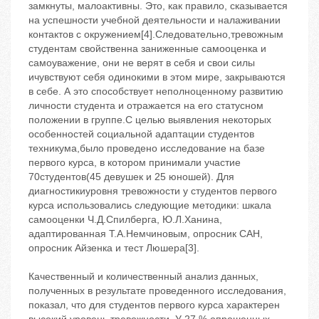
замкнуты, малоактивны. Это, как правило, сказывается
на успешности учебной деятельности и налаживании
контактов с окружением[4].Следовательно,тревожным
студентам свойственна заниженные самооценка и
самоуважение, они не верят в себя и свои силы
ичувствуют себя одинокими в этом мире, закрываются
в себе. А это способствует неполноценному развитию
личности студента и отражается на его статусном
положении в группе.С целью выявления некоторых
особенностей социальной адаптации студентов
техникума,было проведено исследование на базе
первого курса, в котором принимали участие
70студентов(45 девушек и 25 юношей). Для
диагностикиуровня тревожности у студентов первого
курса использовались следующие методики: шкала
самооценки Ч.Д.Спилберга, Ю.Л.Ханина,
адаптированная Т.А.Немчиновым, опросник САН,
опросник Айзенка и тест Люшера[3].
Качественный и количественный анализ данных,
полученных в результате проведенного исследования,
показал, что для студентов первого курса характерен