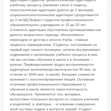
адаптации студентов: физиологическая адаптация к
учебному процессу (занимает около 2 недель),
психологическая адаптация (длится до 2 месяцев),
социальнопсихологическая адаптация (продолжается
до 3 лет)[6].Возраст студентов профессионального
образовательного учреждения от 15 до 20 лет.
Сложность адаптации обусловлена противоречивостью
данного возрастного периода, объясняемого
переходом от детства к юности.Учеба –главная
трудность первокурсника. Студенты, поступившие на
первый курс нашего техникума, нелегко воспринимают
содержание и организацию учебного процесса в нем,
так как системы обучения в школе и в техникуме –
разные. Первокурсниками трудно воспринимаются
аудиторные занятияпродолжительностью 90 мин. (в
отличие от 4045 мин. в школе). Большие сложности
возникают с конспектированием лекций. Основным
отличием профессионального образования от
обучения в школе является самостоятельность
обучающихся. Проявляется она, вопервых,
вотсутствии тотального контроля со стороны учителей
и родителей, а, вовторых, − в освоении совершенно
иной системы подачи и контроля знаний. Студент