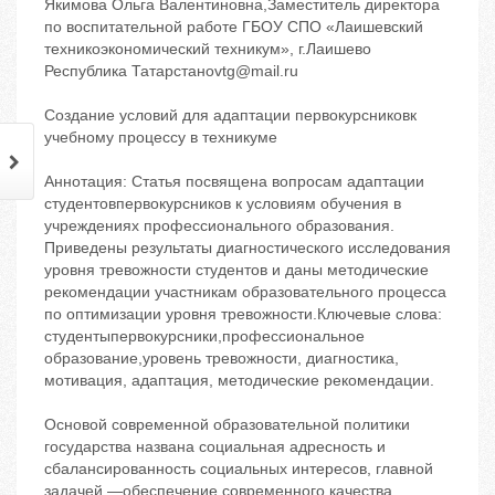
Якимова Ольга Валентиновна,Заместитель директора
по воспитательной работе ГБОУ СПО «Лаишевский
техникоэкономический техникум», г.Лаишево
Республика Татарстанovtg@mail.ru
Создание условий для адаптации первокурсниковк
учебному процессу в техникуме
Аннотация: Статья посвящена вопросам адаптации
студентовпервокурсников к условиям обучения в
учреждениях профессионального образования.
Приведены результаты диагностического исследования
уровня тревожности студентов и даны методические
рекомендации участникам образовательного процесса
по оптимизации уровня тревожности.Ключевые слова:
студентыпервокурсники,профессиональное
образование,уровень тревожности, диагностика,
мотивация, адаптация, методические рекомендации.
Основой современной образовательной политики
государства названа социальная адресность и
сбалансированность социальных интересов, главной
задачей —обеспечение современного качества