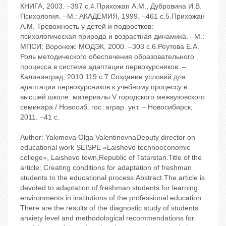
КНИГА, 2003. –397 с.4.Прихожан А.М., Дубровина И.В.
Психология. –М.: АКАДЕМИЯ, 1999. –461 с.5.Прихожан
А.М. Тревожность у детей и подростков:
психологическая природа и возрастная динамика. –М.:
МПСИ; Воронеж: МОДЭК, 2000. –303 с.6.Реутова Е.А.
Роль методического обеспечения образовательного
процесса в системе адаптации первокурсников. –
Калининград, 2010.119 с.7.Создание условий для
адаптации первокурсников к учебному процессу в
высшей школе: материалы V городского межвузовского
семинара / Новосиб. гос. аграр. унт. − Новосибирск,
2011. –41 с.
Author: Yakimova Olga ValentinovnaDeputy director on
educational work SEISPE «Laishevo technoeconomic
college», Laishevo town,Republic of Tatarstan.Title of the
article: Creating conditions for adaptation of freshman
students to the educational process.Abstract.The article is
devoted to adaptation of freshman students for learning
environments in institutions of the professional education.
There are the results of the diagnostic study of students
anxiety level and methodological recommendations for