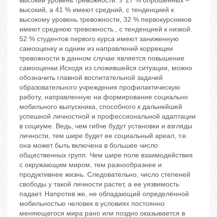
высокий уровень тревожности. У 27 % опрошенных –
высокий, а 41 % имеют средний, с тенденцией к
высокому уровень тревожности, 32 % первокурсников
имеют среднюю тревожность., с тенденцией к низкой.
52 % студентов первого курса имеют заниженную
самооценку и одним из направлений коррекции
тревожности в данном случае является повышение
самооценки.Исходя из сложившейся ситуации, можно
обозначить главной воспитательной задачей
образовательного учреждения профилактическую
работу, направленную на формирование социально
мобильного выпускника, способного к дальнейшей
успешной личностной и профессиональной адаптации
в социуме. Ведь, чем гибче будут установки и взгляды
личности, тем шире будет ее социальный ареал, т.е.
она может быть включена в большее число
общественных групп. Чем шире поле взаимодействия
с окружающим миром, тем разнообразнее и
продуктивнее жизнь. Следовательно, число степеней
свободы у такой личности растет, а ее уязвимость
падает. Напротив же, не обладающий определённой
мобильностью человек в условиях постоянно
меняющегося мира рано или поздно оказывается в