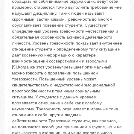
обращать на себя внимание окружающих, ведут себя
примерно, стараются точно выполнять требование –не
нарушают дисциплину. Таких людей называют
скромными, застенчивыми.Тревожность во многом
обуславливает поведение студента. Существует
определённый уровень тревожности –естественная и
обязательная особенность активной деятельности
личности. Уровень тревожности показывает внутреннее
отношение студента к определенному типу ситуации и
дает косвенную информацию о характере
взаимоотношений сосверстниками и взрослыми
[5].Когда же этот уровеньпревышает оптимальный,
можно говорить о проявлении повышенной
тревожности. Повышенный уровень может
свидетельствовать о недостаточной эмоциональной
приспособленности к тем иным социальным
ситуациям. У студентов с данным уровнем
проявляется отношение к себе как к слабому,
неумелому. Тревожность окрашивает в мрачные тона
отношение к себе, другим людям и
действительности.Тревожные студенты, как правило,
не пользуются всеобщим признанием в группе, но и не
оказываются в изоляции, они чаще входят в число