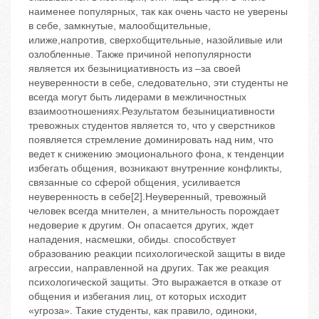
наименее популярных, так как очень часто не уверены
в себе, замкнутые, малообщительные,
илиже,напротив, сверхобщительные, назойливые или
озлобленные. Также причиной непопулярности
является их безынициативность из –за своей
неуверенности в себе, следовательно, эти студенты не
всегда могут быть лидерами в межличностных
взаимоотношениях.Результатом безынициативности
тревожных студентов является то, что у сверстников
появляется стремление доминировать над ним, что
ведет к снижению эмоционального фона, к тенденции
избегать общения, возникают внутренние конфликты,
связанные со сферой общения, усиливается
неуверенность в себе[2].Неуверенный, тревожный
человек всегда мнителен, а мнительность порождает
недоверие к другим. Он опасается других, ждет
нападения, насмешки, обиды. способствует
образованию реакции психологической защиты в виде
агрессии, направленной на других. Так же реакция
психологической защиты. Это выражается в отказе от
общения и избегания лиц, от которых исходит
«угроза». Такие студенты, как правило, одиноки,