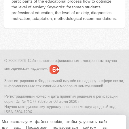
participants of the educational process how to optimize
the level of anxiety.Keywords: freshmen students,
professional education, the level of anxiety, diagnostics,
motivation, adaptation, methodological recommendations.
© 2008-2026, Сайт является
официальным электронным
научно-
методическим изданием.
Зарегистрирован в Федеральной службе по надзору в сфере связи,
информационных технологий и массовых коммуникаций.
Регистрационный номер и дата принятия решения о регистрации:
серия Эл № ФС77-78575 от 08 июля 2020 г
Научно-методическому журналу присвоен международный код
ISSN 2304-120X
Мы используем файлы cookie, чтобы улучшить сайт
МЦИТО
|
Школьные олимпиады и онлайн конкурсы для детей
|
для вас. Продолжая пользоваться сайтом, вы
Политика использования файлов cookie
|
Политика обработки и