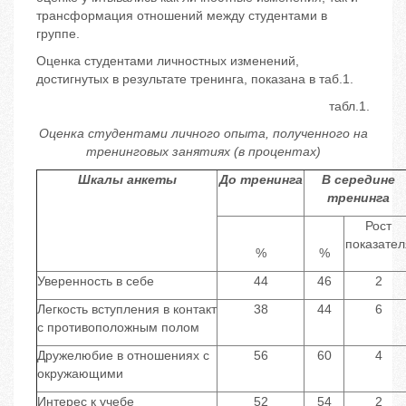
трансформация отношений между студентами в
группе.
Оценка студентами личностных изменений,
достигнутых в результате тренинга, показана в таб.1.
табл.1.
Оценка студентами личного опыта, полученного на
тренинговых занятиях (в процентах)
Шкалы анкеты
До тренинга
В середине
тренинга
Рост
показател
%
%
Уверенность в себе
44
46
2
Легкость вступления в контакт
38
44
6
с противоположным полом
Дружелюбие в отношениях с
56
60
4
окружающими
Интерес к учебе
52
54
2