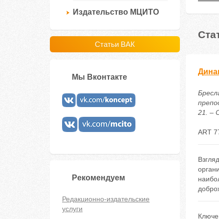
Издательство МЦИТО
Ста
Статьи ВАК
Дина
Мы Вконтакте
Бресл
препо
21. – 
ART 7
Взгляд
органи
Рекомендуем
наибол
добро
Редакционно-издательские
услуги
Ключе