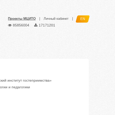
Проекты МЦИТО
|
Личный кабинет
|
EN
85856004
17171201
кий институт гостеприимства»
гии и педагогики