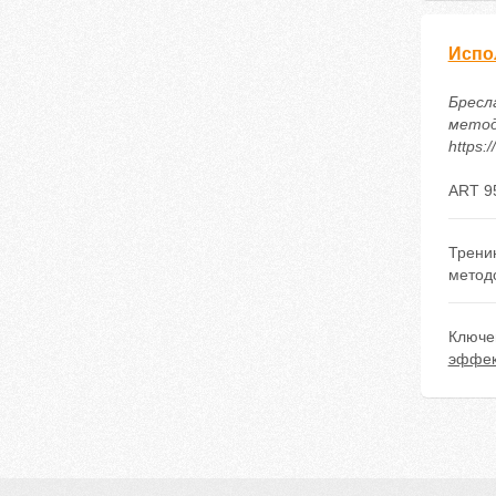
Испо
Бресл
методи
https:
ART 9
Трени
методо
Ключе
эффек