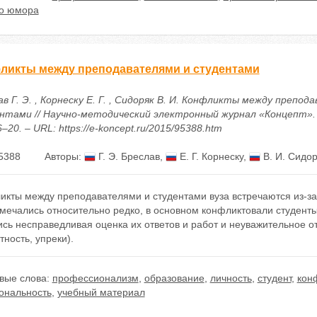
во юмора
ликты между преподавателями и студентами
в Г. Э. , Корнеску Е. Г. , Сидоряк В. И. Конфликты между препод
нтами // Научно-методический электронный журнал «Концепт». – 
6–20. – URL: https://e-koncept.ru/2015/95388.htm
5388
Авторы:
Г. Э. Бреслав
,
Е. Г. Корнеску
,
В. И. Сидор
икты между преподавателями и студентами вуза встречаются из-за
тмечались относительно редко, в основном конфликтовали студент
сь несправедливая оценка их ответов и работ и неуважительное о
тность, упреки).
вые слова:
профессионализм
,
образование
,
личность
,
студент
,
кон
ональность
,
учебный материал