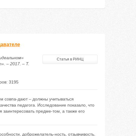
давателе
«идеальном»
Статья в РИНЦ
 – 2017. – Т.
ров: 3195
ом совпа-дают – должны учитываться
ачества педагога. Исследование показало, что
 заинтересовать предме-том, а также его
особности
,
доброжелатель-ность
,
отзывчивость
,