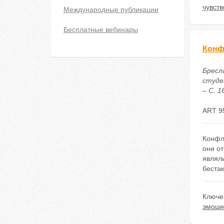
чувст
Международные публикации
Бесплатные вебинары
Конф
Бресла
студе
– С. 1
ART 9
Конфл
они о
являли
бестак
Ключе
эмоци