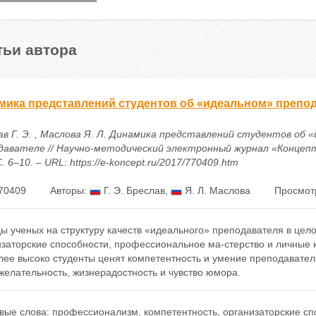
тьи автора
мика представлений студентов об «идеальном» препо
ав Г. Э. , Маслова Я. Л. Динамика представлений студентов об 
давателе // Научно-методический электронный журнал «Концепт».
С. 6–10. – URL: https://e-koncept.ru/2017/770409.htm
70409
Авторы:
Г. Э. Бреслав
,
Я. Л. Маслова
Просмот
ы ученых на структуру качеств «идеального» преподавателя в цел
заторские способности, профессиональное ма-стерство и личные к
ее высоко студенты ценят компетентность и умение преподавателя
желательность, жизнерадостность и чувство юмора.
вые слова:
профессионализм
,
компетентность
,
организаторские сп