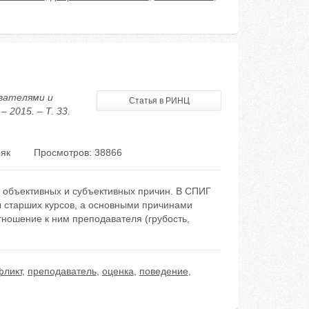
авателями и
Статья в РИНЦ
2015. – Т. 33.
як
Просмотров: 38866
 объективных и субъективных причин. В СПИГ
ы старших курсов, а основными причинами
тношение к ним преподавателя (грубость,
фликт
,
преподаватель
,
оценка
,
поведение
,