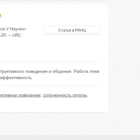
е
е // Научно-
Статья в РИНЦ
20. – URL:
труктивного поведения и общения. Работа этим
 эффективность.
уктивное поведение
,
сплоченность группы
,