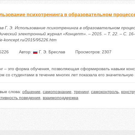
льзование психотренинга в образовательном процесс
ав Г. Э. Использование психотренинга в образовательном процесс
ческий электронный журнал «Концепт». – 2015. – Т. 22. – С. 16–
//e-koncept.ru/2015/95226.htm
5226
Автор:
Г. Э. Бреслав
Просмотров: 2307
нг – это форма обучения, позволяющая сформировать навыки конс
м со студентами в течение многих лет показала его значительную
вые слова:
общение
,
самопознание
,
тренинг
,
самоконтроль
,
констр
тивность поведения
,
взаимоподдержка