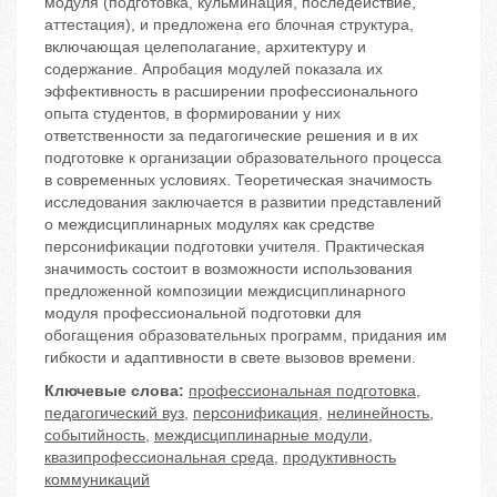
модуля (подготовка, кульминация, последействие,
аттестация), и предложена его блочная структура,
включающая целеполагание, архитектуру и
содержание. Апробация модулей показала их
эффективность в расширении профессионального
опыта студентов, в формировании у них
ответственности за педагогические решения и в их
подготовке к организации образовательного процесса
в современных условиях. Теоретическая значимость
исследования заключается в развитии представлений
о междисциплинарных модулях как средстве
персонификации подготовки учителя. Практическая
значимость состоит в возможности использования
предложенной композиции междисциплинарного
модуля профессиональной подготовки для
обогащения образовательных программ, придания им
гибкости и адаптивности в свете вызовов времени.
Ключевые слова:
профессиональная подготовка
,
педагогический вуз
,
персонификация
,
нелинейность
,
событийность
,
междисциплинарные модули
,
квазипрофессиональная среда
,
продуктивность
коммуникаций