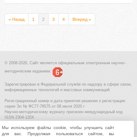
« Назад
1
2
3
4
Вперед »
© 2008-2026, Сайт является
официальным электронным
научно-
методическим изданием.
Зарегистрирован в Федеральной службе по надзору в сфере связи,
информационных технологий и массовых коммуникаций.
Регистрационный номер и дата принятия решения о регистрации:
серия Эл № ФС77-78575 от 08 июля 2020 г
Научно-методическому журналу присвоен международный код
ISSN 2304-120X
Мы используем файлы cookie, чтобы улучшить сайт
МЦИТО
|
Школьные олимпиады и онлайн конкурсы для детей
|
для вас. Продолжая пользоваться сайтом, вы
Политика использования файлов cookie
|
Политика обработки и