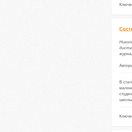
Ключе
Сост
Никол
диста
журнал
Автор
В стат
малок
студе
школь
Ключе