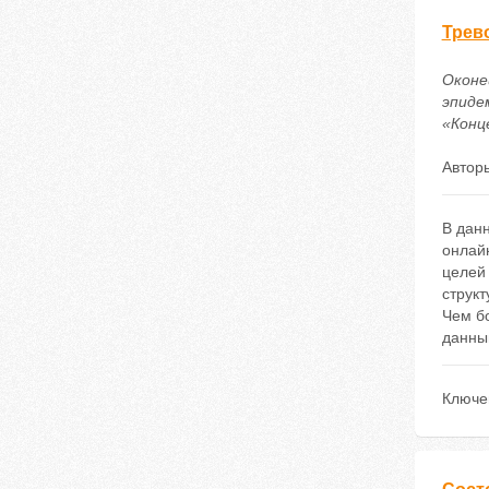
Трев
Оконе
эпиде
«Конце
Автор
В данн
онлайн
целей
структ
Чем б
данны
Ключе