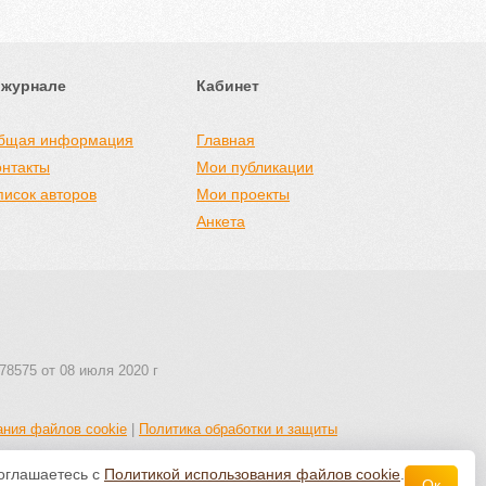
 журнале
Кабинет
бщая информация
Главная
онтакты
Мои публикации
писок авторов
Мои проекты
Анкета
78575 от 08 июля 2020 г
ания файлов cookie
|
Политика обработки и защиты
соглашаетесь с
Политикой использования файлов cookie
.
Ок