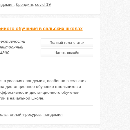
ндемия
,
брэндинг
,
covid-19
нного обучения в сельских школах
ффективности
Полный текст статьи
электронный
24890
Читать онлайн
я в условиях пандемии, особенно в сельских
на дистанционное обучение школьников и
эффективности дистанционного обучения
ий в начальной школе.
колы
,
онлайн-ресурсы
,
пандемия