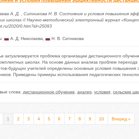
ояние и условия повышения эффективности дистанцио
аева А. Д. , Ситникова Н. В. Состояние и условия повышения э
их школах // Научно-методический электронный журнал «Концепт». 
t.ru/2020/0.htm?id=25093
ы:
А. Д. Николаева
,
Н. В. Ситникова
ье актуализируется проблема организации дистанционного обучени
омплектных школах. На основе данных анализа проблем перехода 
нтов-будущих учителей определены основные условия повышения 
ников. Приведены примеры использования педагогических технолог
вые слова:
дистанционное обучение
,
анализ
,
условия
,
сельские шк
1
2
3
4
5
6
7
8
9
10
Вперед »