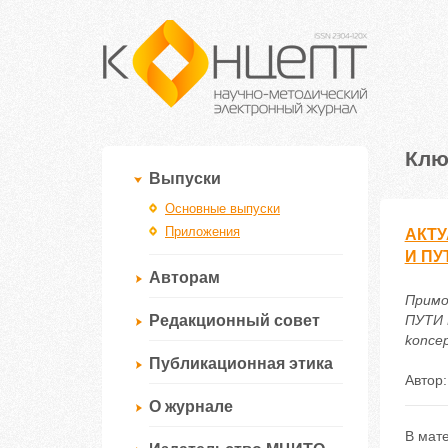
Клю
Выпуски
Основные выпуски
Приложения
АКТУ
И ПУ
Авторам
Прим
Редакционный совет
ПУТИ 
koncep
Публикационная этика
Автор
О журнале
В мат