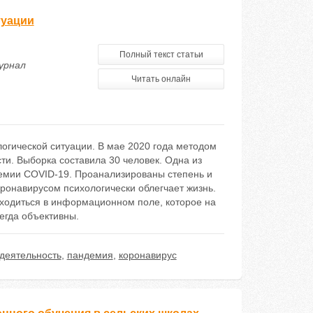
туации
Полный текст статьи
урнал
Читать онлайн
огической ситуации. В мае 2020 года методом
и. Выборка составила 30 человек. Одна из
демии COVID-19. Проанализированы степень и
оронавирусом психологически облегчает жизнь.
аходиться в информационном поле, которое на
егда объективны.
деятельность
,
пандемия
,
коронавирус