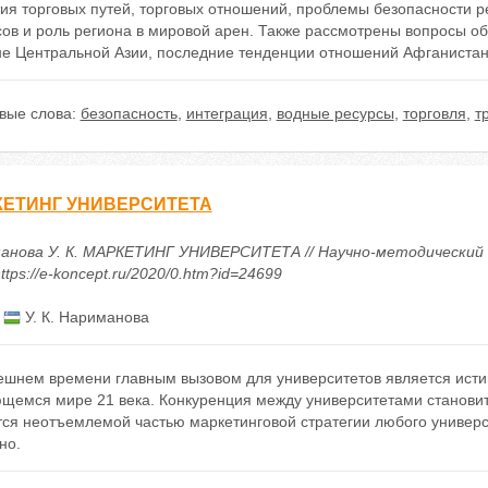
тия торговых путей, торговых отношений, проблемы безопасности 
сов и роль региона в мировой арен. Также рассмотрены вопросы о
не Центральной Азии, последние тенденции отношений Афганистан
вые слова:
безопасность
,
интеграция
,
водные ресурсы
,
торговля
,
т
ЕТИНГ УНИВЕРСИТЕТА
анова У. К. МАРКЕТИНГ УНИВЕРСИТЕТА // Научно-методический э
ttps://e-koncept.ru/2020/0.htm?id=24699
:
У. К. Нариманова
ешнем времени главным вызовом для университетов является истин
щемся мире 21 века. Конкуренция между университетами становит
тся неотъемлемой частью маркетинговой стратегии любого универс
но.