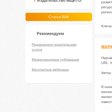
Издательство МЦИТО
разви
ресур
регио
Статьи ВАК
Ключе
Рекомендуем
Редакционно-издательские
МАРК
услуги
Нарим
Международные публикации
URL: h
Бесплатные вебинары
Автор
В нын
меняю
являе
извест