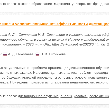
вые слова:
высшее образование
,
маркетинг
,
университет
,
брэнд
,
па
ояние и условия повышения эффективности дистанцио
аева А. Д. , Ситникова Н. В. Состояние и условия повышения э
нционного обучения в сельских школах // Научно-методический 
 «Концепт». – 2020. – . – URL: https://e-koncept.ru/2020/0.htm?id=
ы:
А. Д. Николаева
,
Н. В. Ситникова
ье актуализируется проблема организации дистанционного обучени
омплектных школах. На основе данных анализа проблем перехода 
нтов-будущих учителей определены основные условия повышения 
ников. Приведены примеры использования педагогических технолог
вые слова:
дистанционное обучение
,
анализ
,
условия.
,
сельские ш