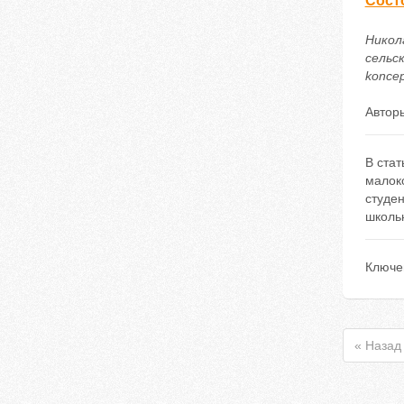
Сост
Никол
сельск
koncep
Автор
В стат
малок
студе
школь
Ключе
« Назад