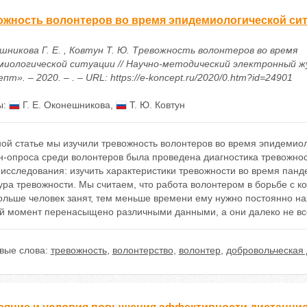
ожность волонтеров во время эпидемиологической си
шникова Г. Е. , Ковтун Т. Ю. Тревожность волонтеров во время
миологической ситуации // Научно-методический электронный ж
пт». – 2020. – . – URL: https://e-koncept.ru/2020/0.htm?id=24901
ы:
Г. Е. Оконешникова
,
Т. Ю. Ковтун
ой статье мы изучили тревожность волонтеров во время эпидемиол
-опроса среди волонтеров была проведена диагностика тревожност
 исследования: изучить характеристики тревожности во время пан
ура тревожности. Мы считаем, что работа волонтером в борьбе с к
ольше человек занят, тем меньше времени ему нужно постоянно н
й момент перенасыщено различными данными, а они далеко не вс
вые слова:
тревожность
,
волонтерство
,
волонтер
,
добровольческая 