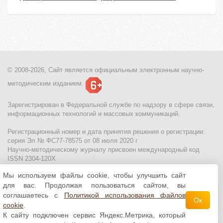
© 2008-2026, Сайт является
официальным электронным
научно-
методическим изданием.
Зарегистрирован в Федеральной службе по надзору в сфере связи,
информационных технологий и массовых коммуникаций.
Регистрационный номер и дата принятия решения о регистрации:
серия Эл № ФС77-78575 от 08 июля 2020 г
Научно-методическому журналу присвоен международный код
ISSN 2304-120X
Мы используем файлы cookie, чтобы улучшить сайт
МЦИТО
|
Школьные олимпиады и онлайн конкурсы для детей
|
для вас. Продолжая пользоваться сайтом, вы
Политика использования файлов cookie
|
Политика обработки и
защиты персональных данных
соглашаетесь с
Политикой использования файлов
Ок
cookie
.
Все материалы доступны по
лицензии Creative
К сайту подключен сервис Яндекс.Метрика, который
Commons С указанием авторства 4.0 Всемирная
.