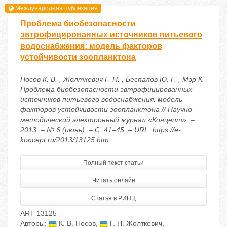
Международная публикация
Проблема биобезопасности
эвтрофицированных источников питьевого
водоснабжения: модель факторов
устойчивости зоопланктона
Носов К. В. , Жолткевич Г. Н. , Беспалов Ю. Г. , Мэр К.
Проблема биобезопасности эвтрофицированных
источников питьевого водоснабжения: модель
факторов устойчивости зоопланктона // Научно-
методический электронный журнал «Концепт». –
2013. – № 6 (июнь). – С. 41–45. – URL: https://e-
koncept.ru/2013/13125.htm
Полный текст статьи
Читать онлайн
Статья в РИНЦ
ART 13125
Авторы:
К. В. Носов
,
Г. Н. Жолткевич
,