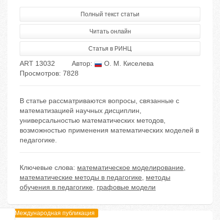
Полный текст статьи
Читать онлайн
Статья в РИНЦ
ART 13032
Автор:
О. М. Киселева
Просмотров: 7828
В статье рассматриваются вопросы, связанные с
математизацией научных дисциплин,
универсальностью математических методов,
возможностью применения математических моделей в
педагогике.
Ключевые слова:
математическое моделирование
,
математические методы в педагогике
,
методы
обучения в педагогике
,
графовые модели
Международная публикация