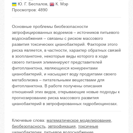
Ю. Г. Беспалов
,
К. Мэр
Просмотров: 4890
Основные проблемы биобезопасности
эвтрофицированных водоемов – источников питьевого
водоснабжения – связаны с риском массового
развития токсических цианобактерий. Фактором этого
риска является, в частности, характер обратных связей
в зоопланктоне, некоторые виды которого в ходе
своего питания элиминируют представителей
фитопланктона, являющихся конкурентами
цианобактерий, и насыщают воду продуктами своего
метаболизма – питательными веществами для
фитопланктона. В работе получены описания
отношений этих видов, открывающие новые подходы к
прогнозированию риска массового развития
цианобактерий в эвтрофированных гидробиоцинозах.
Ключевые слова:
математическое моделирование
,
биобезопасность
,
эвтрофикация
,
токсичные
цианобактерии
,
питьевое водоснабжение