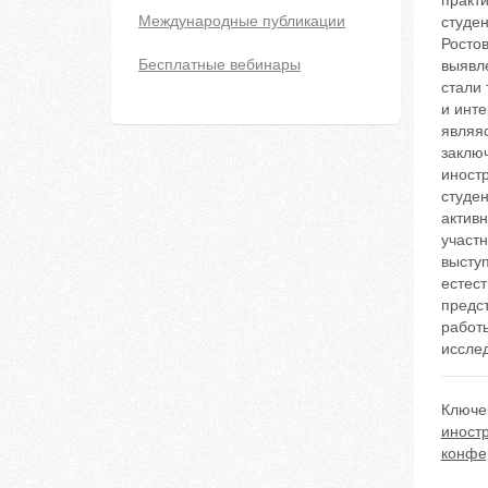
практ
Международные публикации
студе
Ростов
Бесплатные вебинары
выявл
стали 
и инте
являя
заклю
иност
студе
актив
участн
выступ
естес
предс
работ
исслед
Ключе
иност
конфе