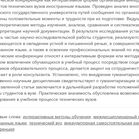
ической конференции как интерактивной формы организации внеау
нтов технических вузов иностранным языкам. Проведен анализ мн
ского государственного университета путей сообщения по организ
ены положительные моменты и трудности при их подготовке. Вед
теоретические методы изучения, анализа, сравнения и систематиз
рпретации научной документации. В результате исследования уста
сь частью научно-исследовательской работы студентов, реализуют
чающегося в овладении устной и письменной речью, в совершенст
ранном языке, а также в освоении профессиональных знаний по из
нческие конференции относят к интерактивным формам или метода
ном вовлечении обучающихся в учебный процесс посредством соци
иков образовательного процесса, делается акцент на сотрудничес
ает в роли консультанта. Установлено, что внедрение гуманитарно
твенно-научным дисциплинам свидетельствует о гуманитаризации о
тавленной статьи заключается в дальнейшей разработке положений
ы студентов в вузе. Практическая значимость обусловлена возмож
ования в учебном процессе технических вузов.
вые слова:
интерактивные методы обучения
,
междисциплинарный 
ранные языки
,
технический вуз
,
внеаудиторная самостоятельная ра
ренция