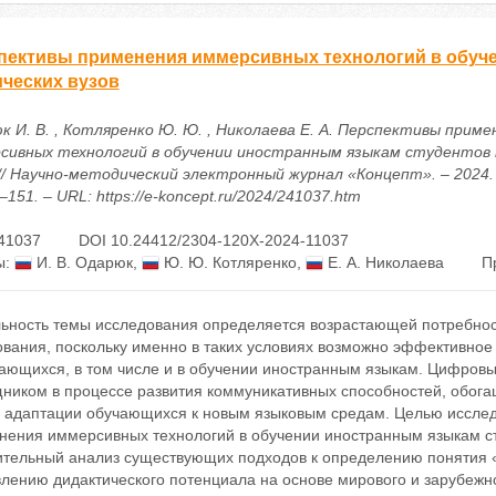
пективы применения иммерсивных технологий в обуч
ических вузов
к И. В. , Котляренко Ю. Ю. , Николаева Е. А. Перспективы приме
сивных технологий в обучении иностранным языкам студентов 
 // Научно-методический электронный журнал «Концепт». – 2024. 
–151. – URL: https://e-koncept.ru/2024/241037.htm
41037
DOI 10.24412/2304-120X-2024-11037
ы:
И. В. Одарюк
,
Ю. Ю. Котляренко
,
Е. А. Николаева
П
льность темы исследования определяется возрастающей потребно
ования, поскольку именно в таких условиях возможно эффективно
чающихся, в том числе и в обучении иностранным языкам. Цифров
ником в процессе развития коммуникативных способностей, обога
й адаптации обучающихся к новым языковым средам. Целью исслед
нения иммерсивных технологий в обучении иностранным языкам ст
ительный анализ существующих подходов к определению понятия 
влению дидактического потенциала на основе мирового и зарубежн