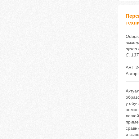
Перс
техн
Одарю
иммер
вузов
С. 137
ART 2
Автор
Актуа
образ
у обу
помощ
легко
приме
сравн
и выя