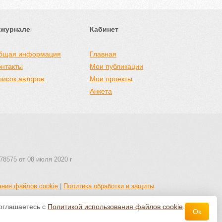
 журнале
Кабинет
бщая информация
Главная
онтакты
Мои публикации
писок авторов
Мои проекты
Анкета
78575 от 08 июля 2020 г
ания файлов cookie
|
Политика обработки и защиты
соглашаетесь с
Политикой использования файлов cookie
.
Ок
 авторства 4.0 Всемирная
.