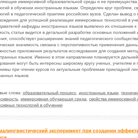
вляющие иммерсивной образовательной среды и ее преимущества
логий в обучении иностранным языкам. Определен круг проблем, 
огий в педагогической практике российских вузов. Сделан вывод о
вождения для успешной реализации иммерсивных технологий в уч
давателей кафедры иностранных языков выявлено их отношение к
ость статьи видится в детальной разработке основных положений 
ния, способствует расширению знаний педагогического сообщества
ческая значимость связана с перспективностью применения данных
жностью приложения результатов исследования для создания метод
транных языков. Именно в этом направлении планируется дальнейш
дования могут быть интересны широкому кругу ученых, учителям и
нимы при чтении курсов по актуальным проблемам прикладной линг
ранных языков.
вые слова:
образовательный процесс
,
иностранные языки
,
техниче
сивность
,
иммерсивная обучающая среда
,
свойства иммерсивной
сивных технологий в обучении
малингвистический эксперимент при создании эффект
есе