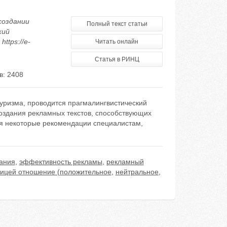
создании
Полный текст статьи
кий
ttps://e-
Читать онлайн
Статья в РИНЦ
в: 2408
уризма, проводится прагмалингвистический
оздания рекламных текстов, способствующих
я некоторые рекомендации специалистам,
ания
,
эффективность рекламы
,
рекламный
ицей отношение (положительное
,
нейтральное
,