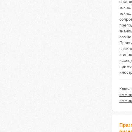
соста
техно
технол
сопро
препо
значим
сомне
Практи
возмо
и инос
иссле
приме
иност
Ключе
иммер
иммер
Праг
бизн