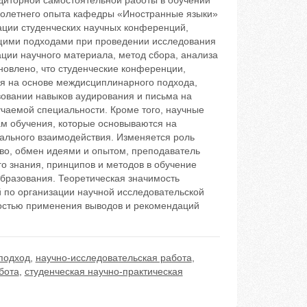
диторной самостоятельной работы в обучении
оголетнего опыта кафедры «Иностранные языки»
ации студенческих научных конференций,
ущими подходами при проведении исследования
ации научного материала, метод сбора, анализа
новлено, что студенческие конференции,
ся на основе междисциплинарного подхода,
вовании навыков аудирования и письма на
учаемой специальности. Кроме того, научные
м обучения, которые основываются на
ального взаимодействия. Изменяется роль
тво, обмен идеями и опытом, преподаватель
го знания, принципов и методов в обучение
бразования. Теоретическая значимость
 по организации научной исследовательской
ностью применения выводов и рекомендаций
подход
,
научно-исследовательская работа
,
бота
,
студенческая научно-практическая