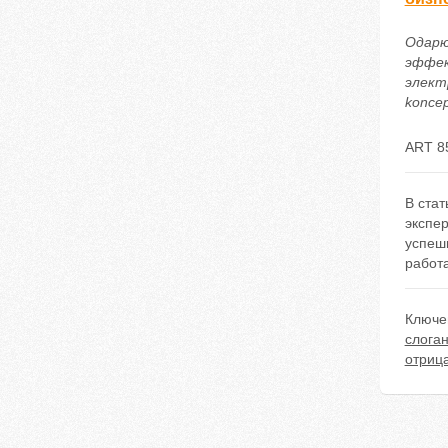
Одарю
эффек
электр
koncep
ART 8
В ста
экспе
успеш
работ
Ключе
слога
отриц