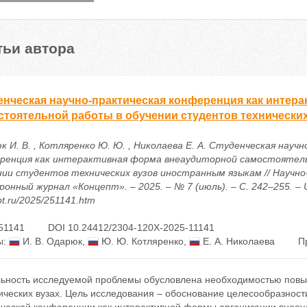
тьи автора
енческая научно-практическая конференция как интер
стоятельной работы в обучении студентов технически
к И. В. , Котляренко Ю. Ю. , Николаева Е. А. Студенческая науч
ренция как интерактивная форма внеаудиторной самостоятел
нии студентов технических вузов иностранным языкам // Научн
онный журнал «Концепт». – 2025. – № 7 (июль). – С. 242–255. – UR
t.ru/2025/251141.htm
51141
DOI 10.24412/2304-120X-2025-11141
ы:
И. В. Одарюк
,
Ю. Ю. Котляренко
,
Е. А. Николаева
П
льность исследуемой проблемы обусловлена необходимостью повы
ических вузах. Цель исследования – обоснование целесообразност