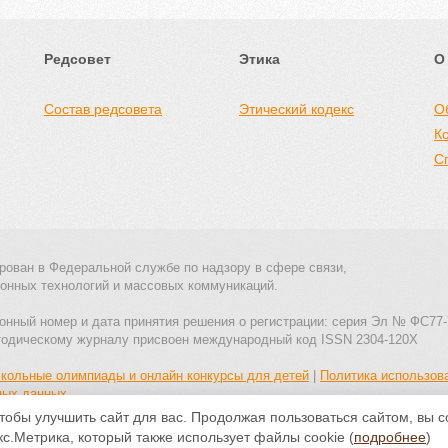
Редсовет
Этика
О
Состав редсовета
Этический кодекс
О
К
С
рован в Федеральной службе по надзору в сфере связи,
онных технологий и массовых коммуникаций.
онный номер и дата принятия решения о регистрации: серия Эл № ФС77-
тодическому журналу присвоен международный код ISSN 2304-120X
кольные олимпиады и онлайн конкурсы для детей
|
Политика использов
ных данных
тобы улучшить сайт для вас. Продолжая пользоваться сайтом, вы 
Все материалы доступны по
лицензии Creative Commons С указанием
с.Метрика, который также использует файлы cookie (
подробнее
)