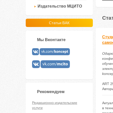
Издательство МЦИТО
Ста
Статьи ВАК
Студ
Мы Вконтакте
само
Одарю
конфе
обуче
электр
koncep
ART 2
Автор
Рекомендуем
Редакционно-издательские
Актуа
услуги
в техн