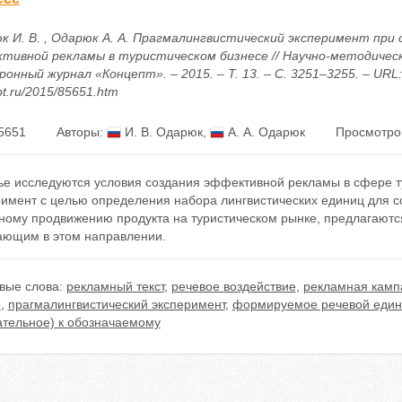
к И. В. , Одарюк А. А. Прагмалингвистический эксперимент при 
тивной рекламы в туристическом бизнесе // Научно-методичес
онный журнал «Концепт». – 2015. – Т. 13. – С. 3251–3255. – URL: h
t.ru/2015/85651.htm
5651
Авторы:
И. В. Одарюк
,
А. А. Одарюк
Просмотро
тье исследуются условия создания эффективной рекламы в сфере т
римент с целью определения набора лингвистических единиц для с
ному продвижению продукта на туристическом рынке, предлагаютс
ающим в этом направлении.
вые слова:
рекламный текст
,
речевое воздействие
,
рекламная камп
н
,
прагмалингвистический эксперимент
,
формируемое речевой един
ательное) к обозначаемому