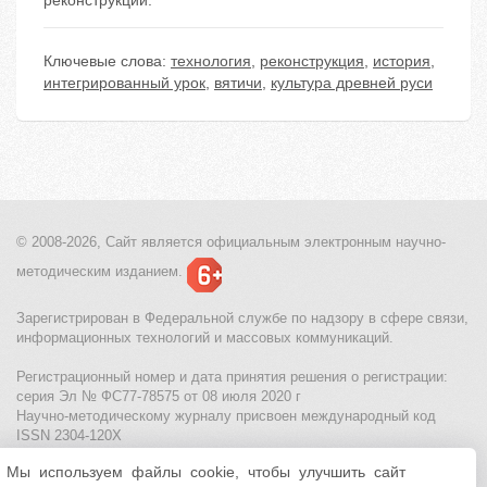
реконструкции.
Ключевые слова:
технология
,
реконструкция
,
история
,
интегрированный урок
,
вятичи
,
культура древней руси
© 2008-2026, Сайт является
официальным электронным
научно-
методическим изданием.
Зарегистрирован в Федеральной службе по надзору в сфере связи,
информационных технологий и массовых коммуникаций.
Регистрационный номер и дата принятия решения о регистрации:
серия Эл № ФС77-78575 от 08 июля 2020 г
Научно-методическому журналу присвоен международный код
ISSN 2304-120X
Мы используем файлы cookie, чтобы улучшить сайт
МЦИТО
|
Школьные олимпиады и онлайн конкурсы для детей
|