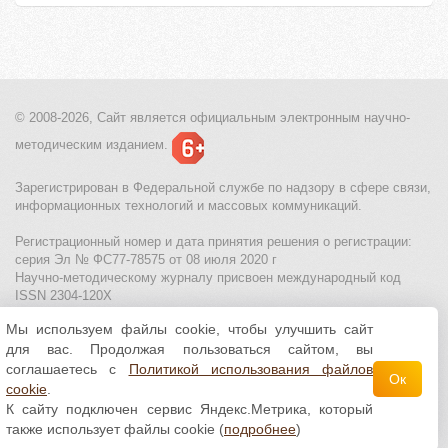
© 2008-2026, Сайт является
официальным электронным
научно-
методическим изданием.
Зарегистрирован в Федеральной службе по надзору в сфере связи,
информационных технологий и массовых коммуникаций.
Регистрационный номер и дата принятия решения о регистрации:
серия Эл № ФС77-78575 от 08 июля 2020 г
Научно-методическому журналу присвоен международный код
ISSN 2304-120X
Мы используем файлы cookie, чтобы улучшить сайт
МЦИТО
|
Школьные олимпиады и онлайн конкурсы для детей
|
для вас. Продолжая пользоваться сайтом, вы
Политика использования файлов cookie
|
Политика обработки и
защиты персональных данных
соглашаетесь с
Политикой использования файлов
Ок
cookie
.
Все материалы доступны по
лицензии Creative
К сайту подключен сервис Яндекс.Метрика, который
Commons С указанием авторства 4.0 Всемирная
.
также использует файлы cookie (
подробнее
)