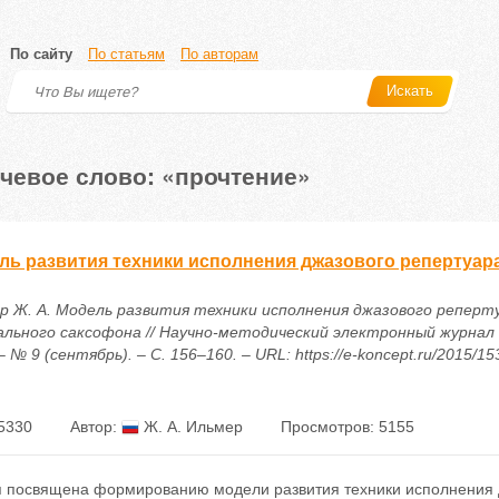
По сайту
По статьям
По авторам
Искать
чевое слово: «прочтение»
ль развития техники исполнения джазового репертуара
р Ж. А. Модель развития техники исполнения джазового реперту
ального саксофона // Научно-методический электронный журнал
– № 9 (сентябрь). – С. 156–160. – URL: https://e-koncept.ru/2015/1
5330
Автор:
Ж. А. Ильмер
Просмотров: 5155
я посвящена формированию модели развития техники исполнения д