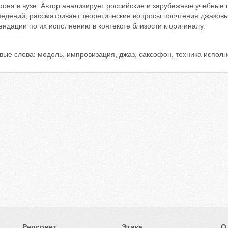
она в вузе. Автор анализирует российские и зарубежные учебные 
едений, рассматривает теоретические вопросы прочтения джазовых
ндации по их исполнению в контексте близости к оригиналу.
вые слова:
модель
,
импровизация
,
джаз
,
саксофон
,
техника испол
Редсовет
Этика
О