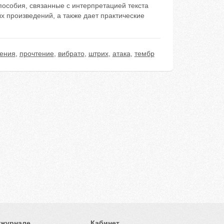
пособия, связанные с интерпретацией текста
 произведений, а также дает практические
нения
,
прочтение
,
вибрато
,
штрих
,
атака
,
тембр
 журнале
Кабинет