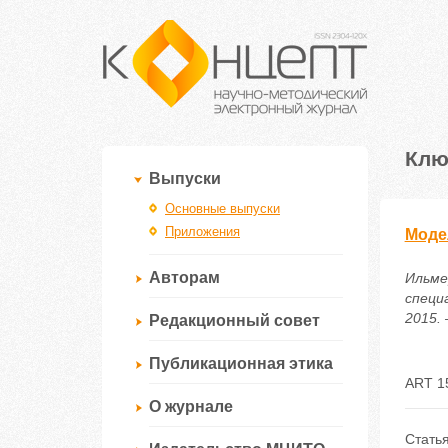
Клю
Выпуски
Основные выпуски
Приложения
Моде
Авторам
Ильме
специ
2015. 
Редакционный совет
Публикационная этика
ART 1
О журнале
Стать