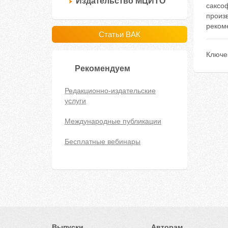
Издательство МЦИТО
саксоф
произв
рекоме
Статьи ВАК
Ключе
Рекомендуем
Редакционно-издательские
услуги
Международные публикации
Бесплатные вебинары
Выпуски
Авторам