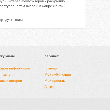
ули интерес композиторов к раскрытию
ертуаре, в том числе и в жанре сюиты.
ор
,
дуэт
,
сюита
 журнале
Кабинет
бщая информация
Главная
онтакты
Мои публикации
писок авторов
Мои проекты
Анкета