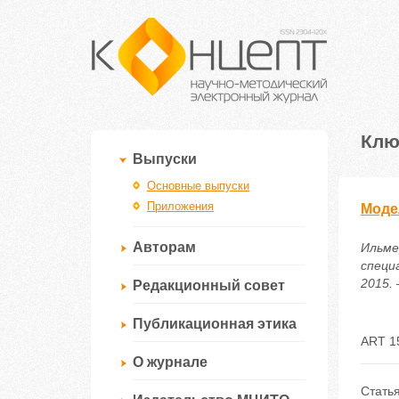
Клю
Выпуски
Основные выпуски
Приложения
Моде
Авторам
Ильме
специ
2015. 
Редакционный совет
Публикационная этика
ART 1
О журнале
Стать