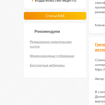
Издательство МЦИТО
саксоф
произв
рекоме
Статьи ВАК
Ключе
Рекомендуем
Редакционно-издательские
Греч
услуги
инте
Международные публикации
Степа
интер
Бесплатные вебинары
https:
Автор
В стат
Долги
виртуо