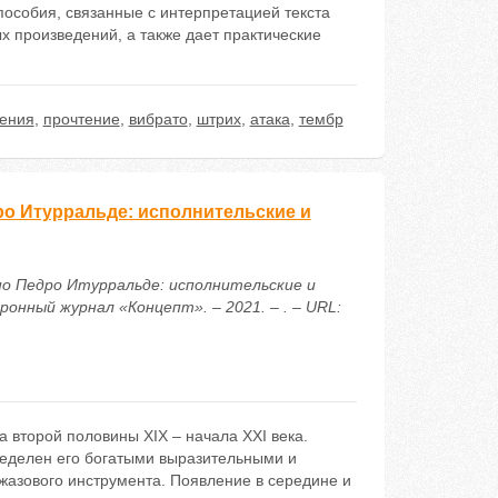
пособия, связанные с интерпретацией текста
 произведений, а также дает практические
нения
,
прочтение
,
вибрато
,
штрих
,
атака
,
тембр
ро Итурральде: исполнительские и
но Педро Итурральде: исполнительские и
нный журнал «Концепт». – 2021. – . – URL:
 второй половины XIX – начала XXI века.
ределен его богатыми выразительными и
жазового инструмента. Появление в середине и