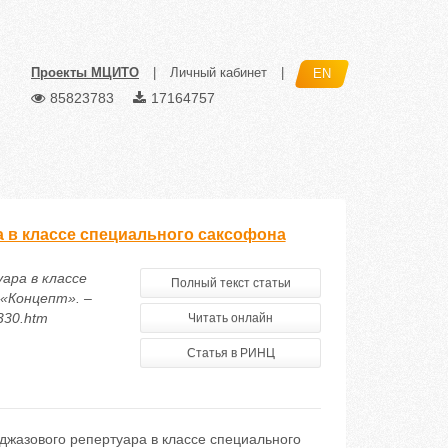
Проекты МЦИТО
|
Личный кабинет
|
EN
85823783
17164757
 в классе специального саксофона
ара в классе
Полный текст статьи
 «Концепт». –
5330.htm
Читать онлайн
Статья в РИНЦ
жазового репертуара в классе специального