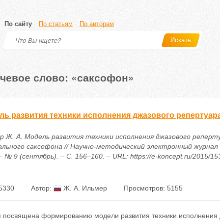
По сайту
По статьям
По авторам
Искать
чевое слово: «саксофон»
ль развития техники исполнения джазового репертуара
р Ж. А. Модель развития техники исполнения джазового реперту
ального саксофона // Научно-методический электронный журнал
– № 9 (сентябрь). – С. 156–160. – URL: https://e-koncept.ru/2015/1
5330
Автор:
Ж. А. Ильмер
Просмотров: 5155
я посвящена формированию модели развития техники исполнения д