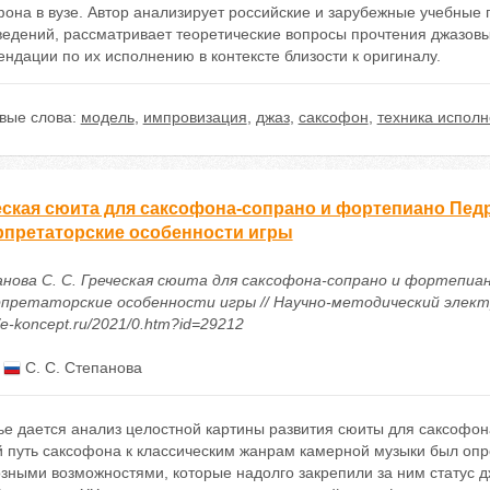
она в вузе. Автор анализирует российские и зарубежные учебные 
едений, рассматривает теоретические вопросы прочтения джазовых
ндации по их исполнению в контексте близости к оригиналу.
вые слова:
модель
,
импровизация
,
джаз
,
саксофон
,
техника испол
еская сюита для саксофона-сопрано и фортепиано Пед
рпретаторские особенности игры
нова С. С. Греческая сюита для саксофона-сопрано и фортепиа
претаторские особенности игры // Научно-методический электро
//e-koncept.ru/2021/0.htm?id=29212
:
С. С. Степанова
ье дается анализ целостной картины развития сюиты для саксофона
й путь саксофона к классическим жанрам камерной музыки был оп
зными возможностями, которые надолго закрепили за ним статус д