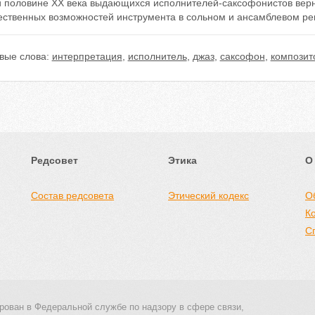
й половине ХХ века выдающихся исполнителей-саксофонистов верн
ественных возможностей инструмента в сольном и ансамблевом реп
вые слова:
интерпретация
,
исполнитель
,
джаз
,
саксофон
,
композит
Редсовет
Этика
О
Состав редсовета
Этический кодекс
О
К
С
рован в Федеральной службе по надзору в сфере связи,