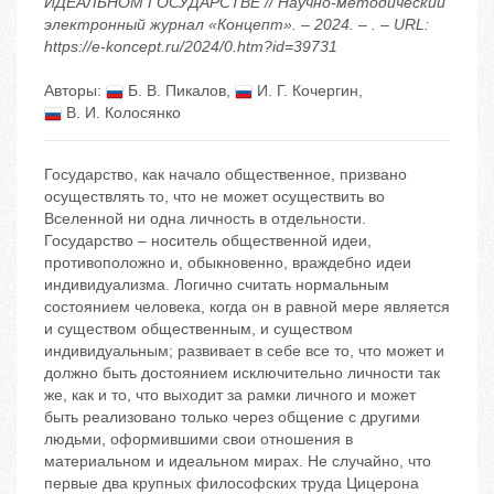
ИДЕАЛЬНОМ ГОСУДАРСТВЕ // Научно-методический
электронный журнал «Концепт». – 2024. – . – URL:
https://e-koncept.ru/2024/0.htm?id=39731
Авторы:
Б. В. Пикалов
,
И. Г. Кочергин
,
В. И. Колосянко
Государство, как начало общественное, призвано
осуществлять то, что не может осуществить во
Вселенной ни одна личность в отдельности.
Государство – носитель общественной идеи,
противоположно и, обыкновенно, враждебно идеи
индивидуализма. Логично считать нормальным
состоянием человека, когда он в равной мере является
и существом общественным, и существом
индивидуальным; развивает в себе все то, что может и
должно быть достоянием исключительно личности так
же, как и то, что выходит за рамки личного и может
быть реализовано только через общение с другими
людьми, оформившими свои отношения в
материальном и идеальном мирах. Не случайно, что
первые два крупных философских труда Цицерона