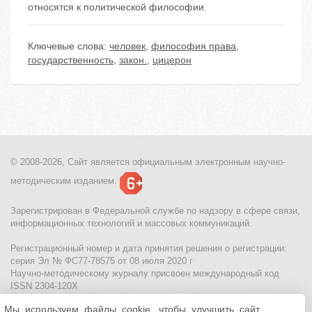
относятся к политической философии.
Ключевые слова:
человек
,
философия права
,
государственность
,
закон.
,
цицерон
© 2008-2026, Сайт является
официальным электронным
научно-
методическим изданием.
Зарегистрирован в Федеральной службе по надзору в сфере связи,
информационных технологий и массовых коммуникаций.
Регистрационный номер и дата принятия решения о регистрации:
серия Эл № ФС77-78575 от 08 июля 2020 г
Научно-методическому журналу присвоен международный код
ISSN 2304-120X
Мы используем файлы cookie, чтобы улучшить сайт
МЦИТО
|
Школьные олимпиады и онлайн конкурсы для детей
|