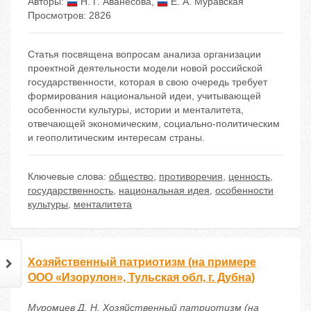
Авторы:
Н. Г. Аванесова
,
Е. А. Муравская
Просмотров: 2826
Статья посвящена вопросам анализа организации
проектной деятельности модели новой российской
государственности, которая в свою очередь требует
формирования национальной идеи, учитывающей
особенности культуры, истории и менталитета,
отвечающей экономическим, социально-политическим
и геополитическим интересам страны.
Ключевые слова:
общество
,
противоречия
,
ценность
,
государственность
,
национальная идея
,
особенности
культуры
,
менталитета
Хозяйственный патриотизм (на примере
ООО «Изорулон», Тульская обл, г. Дубна)
Муромцев Д. Н. Хозяйственный патриотизм (на