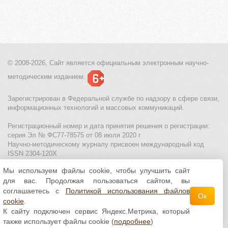
© 2008-2026, Сайт является
официальным электронным
научно-
методическим изданием.
Зарегистрирован в Федеральной службе по надзору в сфере связи,
информационных технологий и массовых коммуникаций.
Регистрационный номер и дата принятия решения о регистрации:
серия Эл № ФС77-78575 от 08 июля 2020 г
Научно-методическому журналу присвоен международный код
ISSN 2304-120X
Мы используем файлы cookie, чтобы улучшить сайт
МЦИТО
|
Школьные олимпиады и онлайн конкурсы для детей
|
для вас. Продолжая пользоваться сайтом, вы
Политика использования файлов cookie
|
Политика обработки и
защиты персональных данных
соглашаетесь с
Политикой использования файлов
Ок
cookie
.
Все материалы доступны по
лицензии Creative
К сайту подключен сервис Яндекс.Метрика, который
Commons С указанием авторства 4.0 Всемирная
.
также использует файлы cookie (
подробнее
)