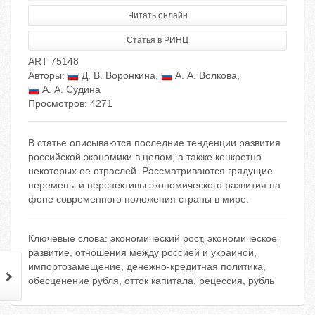
Читать онлайн
Статья в РИНЦ
ART 75148
Авторы:
Д. В. Воронкина
,
А. А. Волкова
,
А. А. Судина
Просмотров: 4271
В статье описываются последние тенденции развития
российской экономики в целом, а также конкретно
некоторых ее отраслей. Рассматриваются грядущие
перемены и перспективы экономического развития на
фоне современного положения страны в мире.
Ключевые слова:
экономический рост
,
экономическое
развитие
,
отношения между россией и украиной
,
импортозамещение
,
денежно-кредитная политика
,
обесценение рубля
,
отток капитала
,
рецессия
,
рубль