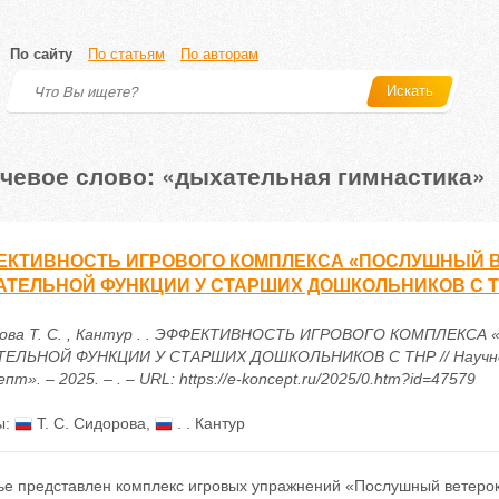
По сайту
По статьям
По авторам
Искать
чевое слово: «дыхательная гимнастика»
КТИВНОСТЬ ИГРОВОГО КОМПЛЕКСА «ПОСЛУШНЫЙ В
ТЕЛЬНОЙ ФУНКЦИИ У СТАРШИХ ДОШКОЛЬНИКОВ С 
ова Т. С. , Кантур . . ЭФФЕКТИВНОСТЬ ИГРОВОГО КОМПЛЕКС
ЕЛЬНОЙ ФУНКЦИИ У СТАРШИХ ДОШКОЛЬНИКОВ С ТНР // Научно
пт». – 2025. – . – URL: https://e-koncept.ru/2025/0.htm?id=47579
ы:
Т. С. Сидорова
,
. . Кантур
тье представлен комплекс игровых упражнений «Послушный ветерок