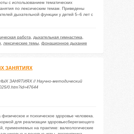
оты с использованием тематических
занятия по лексическим темам. Приведены
телей дыхательной функции у детей 5–6 лет с
ическая работа
,
дыхательная гимнастика
,
я
,
лексические темы
,
фонационное дыхание
Х ЗАНЯТИЯХ
Х ЗАНЯТИЯХ // Научно-методический
2025/0.htm?id=47644
а физическое и психическое здоровье человека.
тформой для реализации здоровьесберегающего
ий, применяемых на практике: валеологические
пальчиковые и речевые игры, логоритмика,