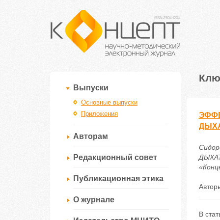
Клю
Выпуски
Основные выпуски
Приложения
ЭФФЕ
ДЫХА
Авторам
Сидор
Редакционный совет
ДЫХАТ
«Конце
Публикационная этика
Автор
О журнале
В ста