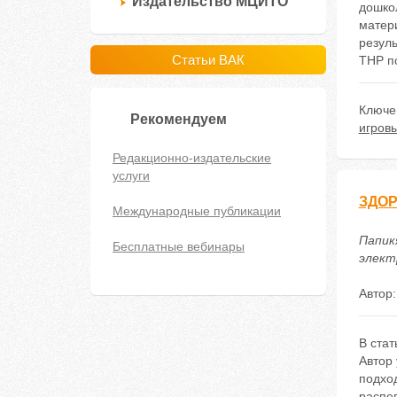
Издательство МЦИТО
дошко
матери
резул
Статьи ВАК
ТНР п
Ключе
Рекомендуем
игров
Редакционно-издательские
услуги
ЗДО
Международные публикации
Папик
Бесплатные вебинары
электр
Автор
В стат
Автор
подход
распев