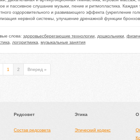
ое и пассивное слушание музыки, пение и ритмопластика. Каждая 
тного оздоровительного и развивающего эффекта (укрепление голо
лизация нервной системы, улучшение дренажной функции бронхов 
вые слова:
здоровьесберегающие технологии
,
дошкольники
,
физич
стика
,
логоритмика
,
музыкальные занятия
1
2
Вперед »
Редсовет
Этика
О
Состав редсовета
Этический кодекс
О
К