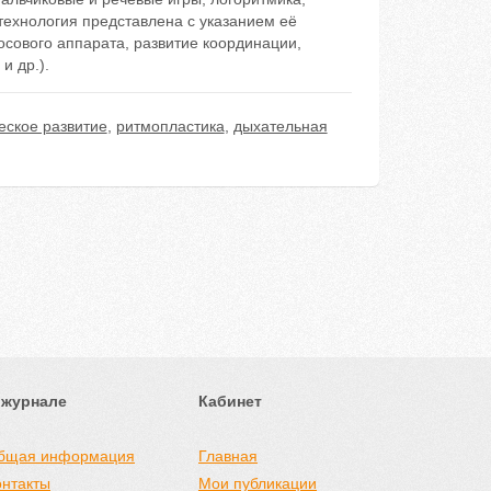
технология представлена с указанием её
сового аппарата, развитие координации,
и др.).
еское развитие
,
ритмопластика
,
дыхательная
 журнале
Кабинет
бщая информация
Главная
онтакты
Мои публикации