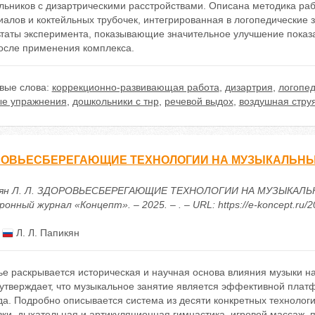
льников с дизартрическими расстройствами. Описана методика раб
алов и коктейльных трубочек, интегрированная в логопедические 
ьтаты эксперимента, показывающие значительное улучшение показа
осле применения комплекса.
вые слова:
коррекционно-развивающая работа
,
дизартрия
,
логопед
ые упражнения
,
дошкольники с тнр
,
речевой выдох
,
воздушная стру
РОВЬЕСБЕРЕГАЮЩИЕ ТЕХНОЛОГИИ НА МУЗЫКАЛЬНЫ
ян Л. Л. ЗДОРОВЬЕСБЕРЕГАЮЩИЕ ТЕХНОЛОГИИ НА МУЗЫКАЛЬНЫ
онный журнал «Концепт». – 2025. – . – URL: https://e-koncept.ru/
:
Л. Л. Папикян
ье раскрывается историческая и научная основа влияния музыки н
 утверждает, что музыкальное занятие является эффективной пла
а. Подробно описывается система из десяти конкретных технолог
ки, дыхательная и артикуляционная гимнастика, игровой массаж, 