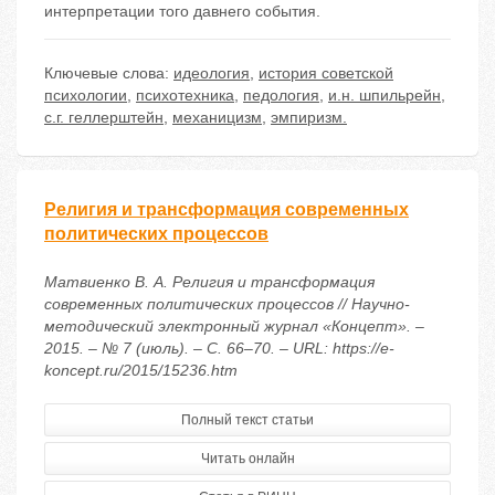
интерпретации того давнего события.
Ключевые слова:
идеология
,
история советской
психологии
,
психотехника
,
педология
,
и.н. шпильрейн
,
с.г. геллерштейн
,
механицизм
,
эмпиризм.
Религия и трансформация современных
политических процессов
Матвиенко В. А. Религия и трансформация
современных политических процессов // Научно-
методический электронный журнал «Концепт». –
2015. – № 7 (июль). – С. 66–70. – URL: https://e-
koncept.ru/2015/15236.htm
Полный текст статьи
Читать онлайн