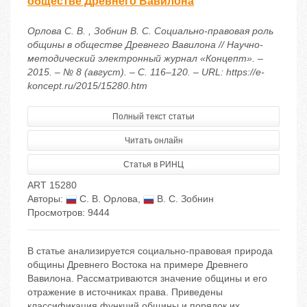
обществе Древнего Вавилона
Орлова С. В. , Зобнин В. С. Социально-правовая роль
общины в обществе Древнего Вавилона // Научно-
методический электронный журнал «Концепт». –
2015. – № 8 (август). – С. 116–120. – URL: https://e-
koncept.ru/2015/15280.htm
Полный текст статьи
Читать онлайн
Статья в РИНЦ
ART 15280
Авторы:
С. В. Орлова
,
В. С. Зобнин
Просмотров: 9444
В статье анализируется социально-правовая природа
общины Древнего Востока на примере Древнего
Вавилона. Рассматриваются значение общины и его
отражение в источниках права. Приведены
классификация функций общины и порядок их