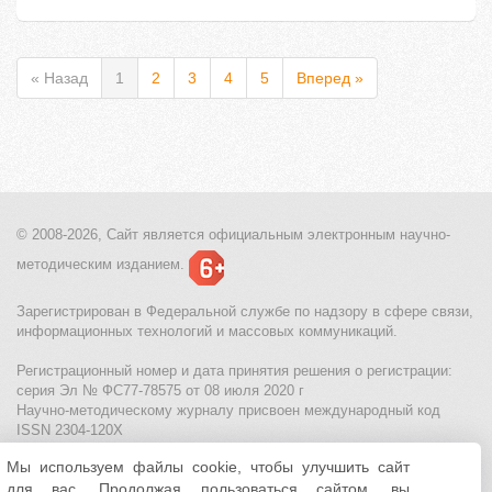
« Назад
1
2
3
4
5
Вперед »
© 2008-2026, Сайт является
официальным электронным
научно-
методическим изданием.
Зарегистрирован в Федеральной службе по надзору в сфере связи,
информационных технологий и массовых коммуникаций.
Регистрационный номер и дата принятия решения о регистрации:
серия Эл № ФС77-78575 от 08 июля 2020 г
Научно-методическому журналу присвоен международный код
ISSN 2304-120X
Мы используем файлы cookie, чтобы улучшить сайт
МЦИТО
|
Школьные олимпиады и онлайн конкурсы для детей
|
для вас. Продолжая пользоваться сайтом, вы
Политика использования файлов cookie
|
Политика обработки и