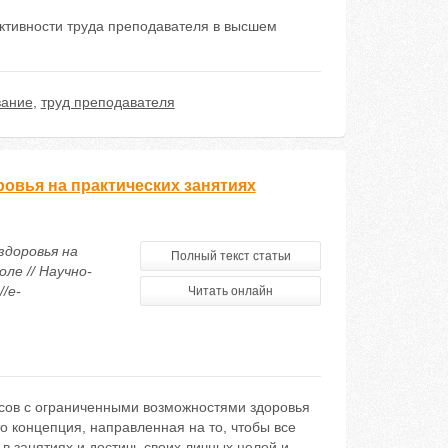
ктивности труда преподавателя в высшем
вание
,
труд преподавателя
овья на практических занятиях
здоровья на
Полный текст статьи
ле // Научно-
/e-
Читать онлайн
рсов с ограниченными возможностями здоровья
то концепция, направленная на то, чтобы все
 в занятиях и достичь своих личных целей и