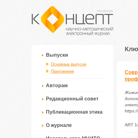
Клю
Выпуски
Основные выпуски
Приложения
Совр
проф
Авторам
Жижин
Редакционный совет
допол
электр
https:
Публикационная этика
ART 1
О журнале