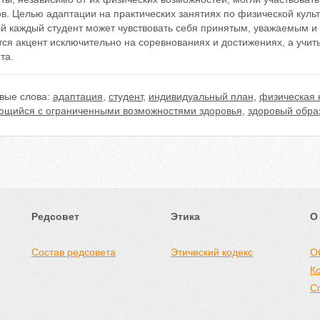
в. Целью адаптации на практических занятиях по физической куль
й каждый студент может чувствовать себя принятым, уважаемым и 
тся акцент исключительно на соревнованиях и достижениях, а учи
та.
вые слова:
адаптация
,
студент
,
индивидуальный план
,
физическая к
ющийся с ограниченными возможностями здоровья
,
здоровый образ
Редсовет
Этика
О
Состав редсовета
Этический кодекс
О
К
С