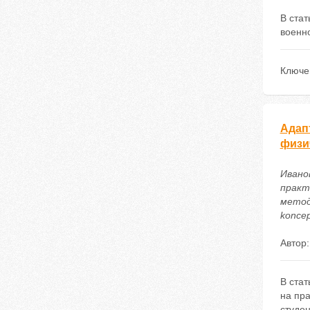
В ста
военн
Ключе
Адап
физи
Ивано
практ
методи
koncep
Автор
В ста
на пра
студен