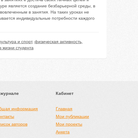
туре является создание безбарьерной среды, в
вовлеченным в занятия. На таких уроках не
тывается индивидуальные потребности каждого
ультура и спорт
,
физическая активность
,
 жизни студента
 журнале
Кабинет
бщая информация
Главная
онтакты
Мои публикации
писок авторов
Мои проекты
Анкета