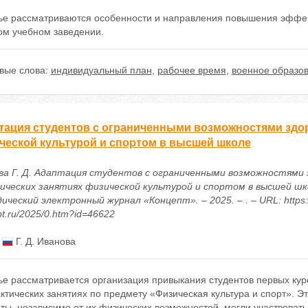
тье рассматриваются особенности и направления повышения эффе
ом учебном заведении.
вые слова:
индивидуальный план
,
рабочее время
,
военное образо
тация студентов с ограниченными возможностями здор
ческой культурой и спортом в высшей школе
ва Г. Д. Адаптация студентов с ограниченными возможностями 
ических занятиях физической культурой и спортом в высшей шко
ческий электронный журнал «Концепт». – 2025. – . – URL: https:/
t.ru/2025/0.htm?id=46622
:
Г. Д. Иванова
тье рассматривается организация привыкания студентов первых ку
ктических занятиях по предмету «Физическая культура и спорт». Э
ты, независимо от их физических возможностей, могли участвовать