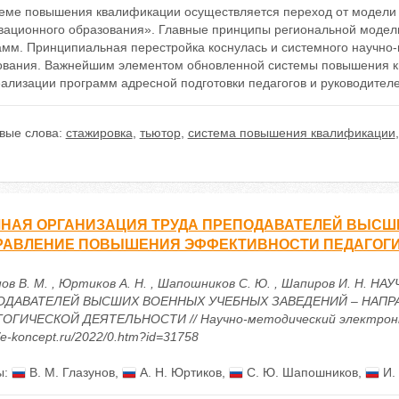
теме повышения квалификации осуществляется переход от модели
вационного образования». Главные принципы региональной модел
амм. Принципиальная перестройка коснулась и системного научно-
ования. Важнейшим элементом обновленной системы повышения кв
еализации программ адресной подготовки педагогов и руководител
вые слова:
стажировка
,
тьютор
,
система повышения квалификации
НАЯ ОРГАНИЗАЦИЯ ТРУДА ПРЕПОДАВАТЕЛЕЙ ВЫСШ
РАВЛЕНИЕ ПОВЫШЕНИЯ ЭФФЕКТИВНОСТИ ПЕДАГОГИ
нов В. М. , Юртиков А. Н. , Шапошников С. Ю. , Шапиров И. Н.
ОДАВАТЕЛЕЙ ВЫСШИХ ВОЕННЫХ УЧЕБНЫХ ЗАВЕДЕНИЙ – НАП
ОГИЧЕСКОЙ ДЕЯТЕЛЬНОСТИ // Научно-методический электронный
//e-koncept.ru/2022/0.htm?id=31758
ы:
В. М. Глазунов
,
А. Н. Юртиков
,
С. Ю. Шапошников
,
И.