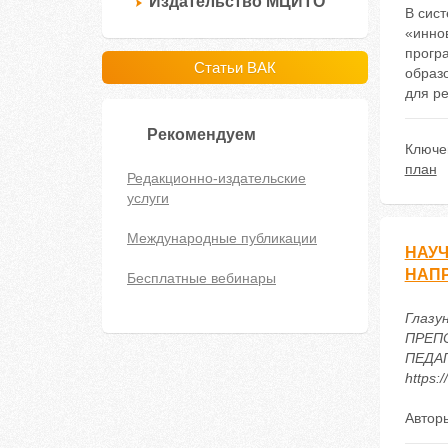
Издательство МЦИТО
В сис
«инно
прогр
Статьи ВАК
образ
для р
Рекомендуем
Ключе
план
Редакционно-издательские
услуги
Международные публикации
НАУЧ
НАП
Бесплатные вебинары
Глазу
ПРЕП
ПЕДАГ
https:
Автор