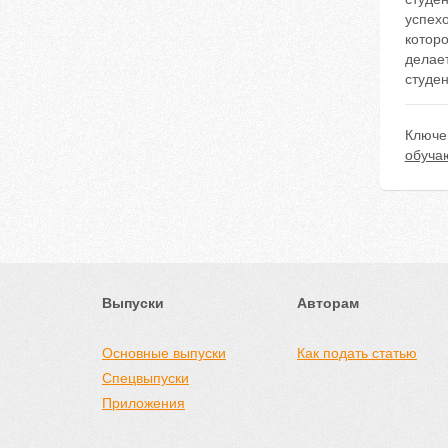
успехо
которо
делае
студен
Ключе
обуча
Выпуски
Авторам
Основные выпуски
Как подать статью
Спецвыпуски
Приложения