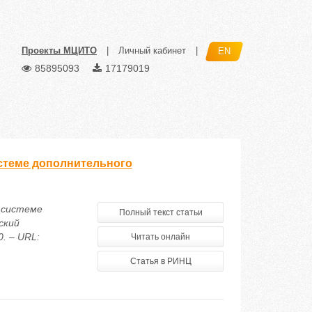
Проекты МЦИТО
|
Личный кабинет
|
EN
85895093
17179019
стеме дополнительного
 системе
Полный текст статьи
ский
. – URL:
Читать онлайн
Статья в РИНЦ