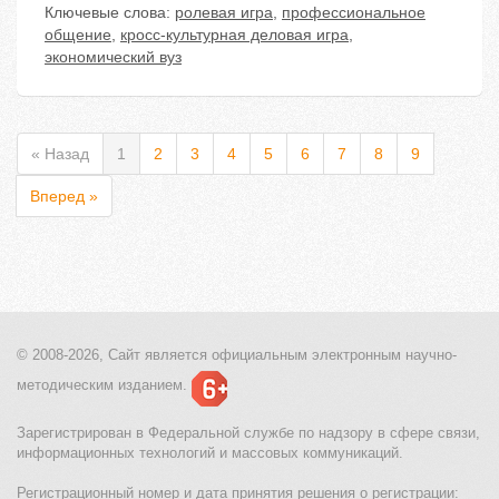
Ключевые слова:
ролевая игра
,
профессиональное
общение
,
кросс-культурная деловая игра
,
экономический вуз
« Назад
1
2
3
4
5
6
7
8
9
Вперед »
© 2008-2026, Сайт является
официальным электронным
научно-
методическим изданием.
Зарегистрирован в Федеральной службе по надзору в сфере связи,
информационных технологий и массовых коммуникаций.
Регистрационный номер и дата принятия решения о регистрации: