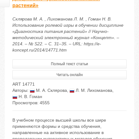
растений»
Склярова М. А. , Лихоманова Л. М. , Гоман Н. В.
Использование ролевой игры в обучении дисциплине
«Диагностика питания растений» // Научно-
методический электронный журнал «Концепт». –
2014. – № S22. – С. 31–35. – URL: https://e-
koncept.ru/2014/14771.htm
Полный текст статьи
Читать онлайн
ART 14771
Авторы:
М. А. Склярова
,
Л. М. Лихоманова
,
Н. В. Гоман
Просмотров: 4555
В учебном процессе высшей школы все шире
применяются формы и средства обучения,
направленные на активное использование в
преподавании интерактивных методов обучения.