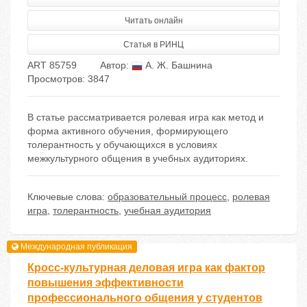
Читать онлайн
Статья в РИНЦ
ART 85759
Автор:
А. Ж. Башнина
Просмотров: 3847
В статье рассматривается ролевая игра как метод и
форма активного обучения, формирующего
толерантность у обучающихся в условиях
межкультурного общения в учебных аудиториях.
Ключевые слова:
образовательный процесс
,
ролевая
игра
,
толерантность
,
учебная аудитория
Международная публикация
Кросс-культурная деловая игра как фактор
повышения эффективности
профессионального общения у студентов