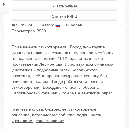
Читать онлайн
Статья в РИНЦ
ART 85624
Автор:
Л. В. Кобец
Просмотров: 3939
При изучении стихотворения «Бородино» группа
учащихся подвергла сомнению подлинность событий
генерального сражения 1812 года, описанных в
произведении Лермонтова. Используя воспоминания
участников и подробные карты Бородинского
сражения, ребята проанализировали хронику боя,
описанного поэтом. В ходе работы установлено: в
стихотворении «Бородино» описаны оборона
Багратионовых флешей и бой за Семёновский овраг.
Ключевые слова:
биография
,
стихотворение
,
описание
,
историческое событие
,
подлинность
,
хронология
,
сопоставление