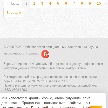
« Назад
1
2
3
4
5
6
7
8
9
10
Вперед »
© 2008-2026, Сайт является
официальным электронным
научно-
методическим изданием.
Зарегистрирован в Федеральной службе по надзору в сфере связи,
информационных технологий и массовых коммуникаций.
Регистрационный номер и дата принятия решения о регистрации:
серия Эл № ФС77-78575 от 08 июля 2020 г
Научно-методическому журналу присвоен международный код
ISSN 2304-120X
Мы используем файлы cookie, чтобы улучшить сайт
МЦИТО
|
Школьные олимпиады и онлайн конкурсы для детей
|
для вас. Продолжая пользоваться сайтом, вы
Политика использования файлов cookie
|
Политика обработки и
защиты персональных данных
соглашаетесь с
Политикой использования файлов