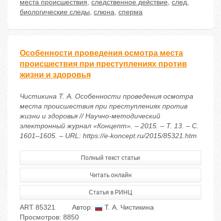
места происшествия
,
следственное действие
,
след
,
биологические следы
,
слюна
,
сперма
Особенности проведения осмотра места
происшествия при преступлениях против
жизни и здоровья
Чистикина Т. А. Особенности проведения осмотра
места происшествия при преступлениях против
жизни и здоровья // Научно-методический
электронный журнал «Концепт». – 2015. – Т. 13. – С.
1601–1605. – URL: https://e-koncept.ru/2015/85321.htm
Полный текст статьи
Читать онлайн
Статья в РИНЦ
ART 85321
Автор:
Т. А. Чистикина
Просмотров: 8850