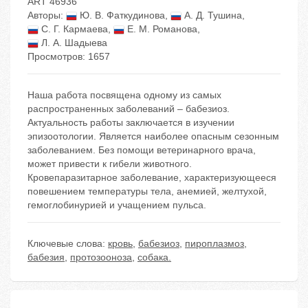
ART 46936
Авторы:
Ю. В. Фаткудинова
,
А. Д. Тушина
,
С. Г. Кармаева
,
Е. М. Романова
,
Л. А. Шадыева
Просмотров: 1657
Наша работа посвящена одному из самых
распространенных заболеваний – бабезиоз.
Актуальность работы заключается в изучении
эпизоотологии. Является наиболее опасным сезонным
заболеванием. Без помощи ветеринарного врача,
может привести к гибели животного.
Кровепаразитарное заболевание, характеризующееся
повешением температуры тела, анемией, желтухой,
гемоглобинурией и учащением пульса.
Ключевые слова:
кровь
,
бабезиоз
,
пироплазмоз
,
бабезия
,
протозооноза
,
собака.