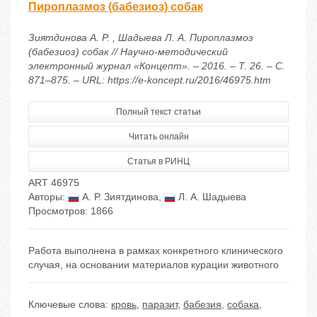
Пироплазмоз (бабезиоз) собак
Зиятдинова А. Р. , Шадыева Л. А. Пироплазмоз
(бабезиоз) собак // Научно-методический
электронный журнал «Концепт». – 2016. – Т. 26. – С.
871–875. – URL: https://e-koncept.ru/2016/46975.htm
Полный текст статьи
Читать онлайн
Статья в РИНЦ
ART 46975
Авторы:
А. Р. Зиятдинова
,
Л. А. Шадыева
Просмотров: 1866
Работа выполнена в рамках конкретного клинического
случая, на основании материалов курации животного
Ключевые слова:
кровь
,
паразит
,
бабезия
,
собака
,