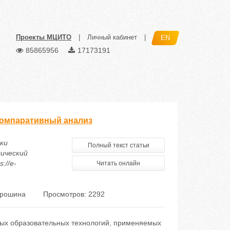
Проекты МЦИТО
|
Личный кабинет
|
EN
85865956
17173191
компаративный анализ
ки
Полный текст статьи
дический
://e-
Читать онлайн
ирошина
Просмотров: 2292
ых образовательных технологий, применяемых