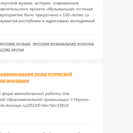
якутской музыки: история, современное
светительского проекта «Музыкальная гостиная
мероприятие было приурочено к 100-летию со
узыкантов республики и адресовано молодежной
якутская музыка
,
якутская музыкальная культура
,
сство якутии
формирования педагогической
организации
вных форм методической работы для
й образовательной организации // Научно-
/e-koncept.ru/2023/0.htm?id=33916