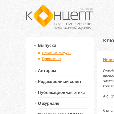
Клю
Выпуски
Основные выпуски
Приложения
Инно
Авторам
Гельф
препо
электр
Редакционный совет
koncep
Публикационная этика
ART 1
О журнале
Стать