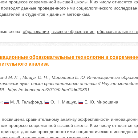
ном процессе современной высшей школы. К их числу относятся кру
и приводят данные проведенного ими социологического исследова
давателей и студентов к данным методикам.
вые слова:
образование
,
высшее образование
,
образовательные т
вационные образовательные технологии в современно
нительного анализа
онд М. Л. , Мищук О. Н. , Мирошина Е. Ю. Инновационные образ
мическом вузе: опыт сравнительного анализа // Научно-методич
URL: https://e-koncept.ru/2019/0.htm?id=20891
ы:
М. Л. Гельфонд
,
О. Н. Мищук
,
Е. Ю. Мирошина
я посвящена сравнительному анализу эффективности инновационн
ном процессе современной высшей школы. К их числу относятся кру
и приводят данные проведенного ими социологического исследова
давателей и студентов к данным методикам.