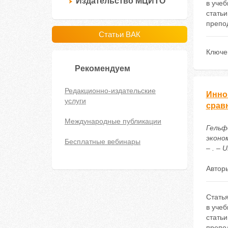
Издательство МЦИТО
в учеб
стать
препо
Статьи ВАК
Ключе
Рекомендуем
Редакционно-издательские
Инно
услуги
срав
Международные публикации
Гельф
эконо
Бесплатные вебинары
– . – 
Автор
Стать
в учеб
стать
препо