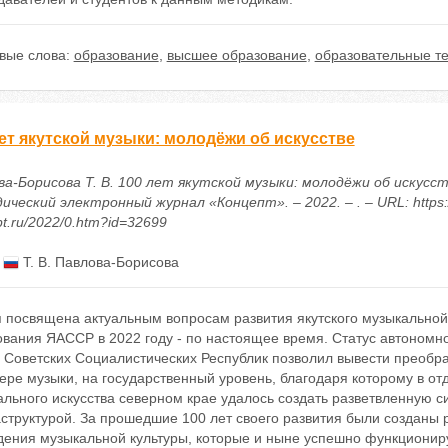
вые слова:
образование
,
высшее образование
,
образовательные т
ет якутской музыки: молодёжи об искусстве
а-Борисова Т. В. 100 лет якутской музыки: молодёжи об искусств
ческий электронный журнал «Концепт». – 2022. – . – URL: https:/
t.ru/2022/0.htm?id=32699
:
Т. В. Павлова-Борисова
 посвящена актуальным вопросам развития якутского музыкальной 
ования ЯАССР в 2022 году - по настоящее время. Статус автономн
Советских Социалистических Республик позволил вывести преобраз
ере музыки, на государственный уровень, благодаря которому в о
льного искусства северном крае удалось создать разветвленную с
структурой. За прошедшие 100 лет своего развития были созданы
дения музыкальной культуры, которые и ныне успешно функционир