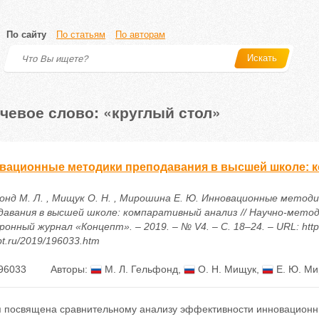
По сайту
По статьям
По авторам
Искать
чевое слово: «круглый стол»
вационные методики преподавания в высшей школе: 
онд М. Л. , Мищук О. Н. , Мирошина Е. Ю. Инновационные методи
давания в высшей школе: компаративный анализ // Научно-мето
онный журнал «Концепт». – 2019. – № V4. – С. 18–24. – URL: https
t.ru/2019/196033.htm
96033
Авторы:
М. Л. Гельфонд
,
О. Н. Мищук
,
Е. Ю. М
я посвящена сравнительному анализу эффективности инновационн