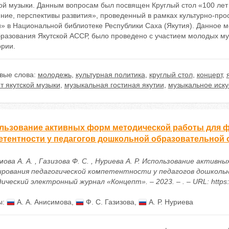
ой музыки. Данным вопросам был посвящен Круглый стол «100 лет 
ние, перспективы развития», проведенный в рамках культурно-про
и» в Национальной библиотеке Республики Саха (Якутия). Данное 
бразования Якутской АССР, было проведено с участием молодых м
ории.
вые слова:
молодежь
,
культурная политика
,
круглый стол
,
концерт
,
т якутской музыки
,
музыкальная гостиная якутии
,
музыкальное иску
льзование активных форм методической работы для 
етентности у педагогов дошкольной образовательной 
мова А. А. , Газизова Ф. С. , Нуриева А. Р. Использование акти
рования педагогической компетентности у педагогов дошкольно
ческий электронный журнал «Концепт». – 2023. – . – URL: https:/
ы:
А. А. Анисимова
,
Ф. С. Газизова
,
А. Р. Нуриева