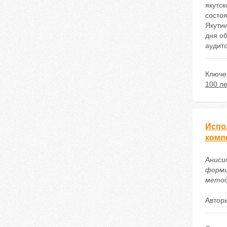
якутск
состоя
Якути
дня о
аудит
Ключе
100 ле
Испо
комп
Аниси
форми
методи
Автор