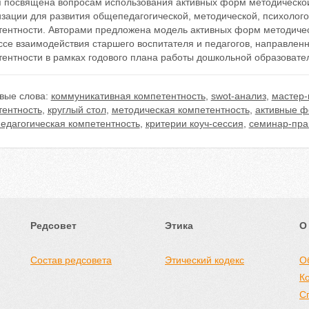
я посвящена вопросам использования активных форм методическо
зации для развития общепедагогической, методической, психолог
тентности. Авторами предложена модель активных форм методичес
ссе взаимодействия старшего воспитателя и педагогов, направлен
тентности в рамках годового плана работы дошкольной образовате
вые слова:
коммуникативная компетентность
,
swot-анализ
,
мастер-
тентность
,
круглый стол
,
методическая компетентность
,
активные ф
едагогическая компетентность
,
критерии коуч-сессия
,
семинар-пра
Редсовет
Этика
О
Состав редсовета
Этический кодекс
О
К
С