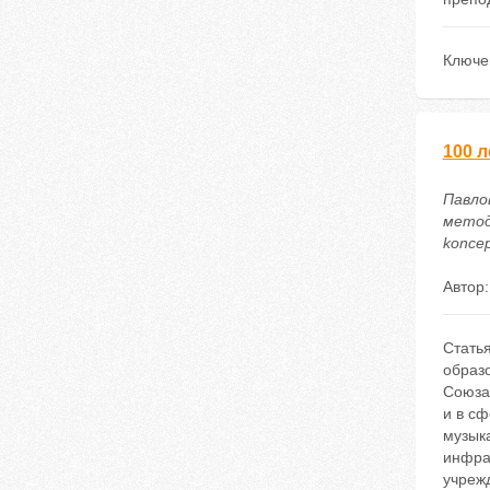
Ключе
100 л
Павлов
методи
koncep
Автор
Статья
образ
Союза 
и в сф
музыка
инфра
учреж