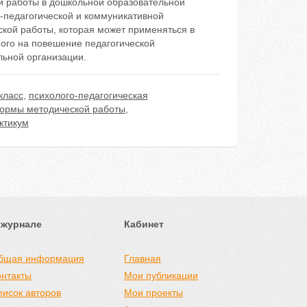
й работы в дошкольной образовательной
о-педагогической и коммуникативной
кой работы, которая может применяться в
ного на повешение педагогической
льной организации.
класс
,
психолого-педагогическая
ормы методической работы
,
ктикум
 журнале
Кабинет
бщая информация
Главная
онтакты
Мои публикации
писок авторов
Мои проекты