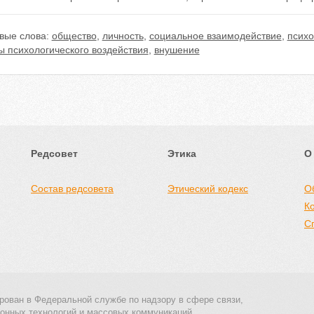
вые слова:
общество
,
личность
,
социальное взаимодействие
,
психо
ы психологического воздействия
,
внушение
Редсовет
Этика
О
Состав редсовета
Этический кодекс
О
К
С
рован в Федеральной службе по надзору в сфере связи,
онных технологий и массовых коммуникаций.