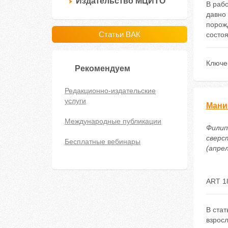
Издательство МЦИТО
В раб
давно 
порож
Статьи ВАК
состо
Ключе
Рекомендуем
Редакционно-издательские
услуги
Мани
Международные публикации
Филип
сверс
Бесплатные вебинары
(апрел
ART 1
В ста
взрос