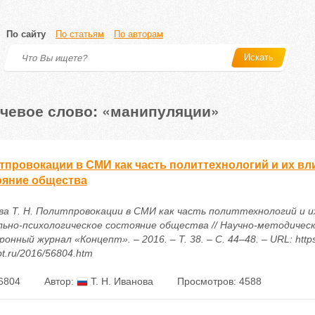
По сайту
По статьям
По авторам
Искать
чевое слово: «манипуляции»
тпровокации в СМИ как часть политтехнологий и их вл
ояние общества
ва Т. Н. Политпровокации в СМИ как часть политтехнологий и и
льно-психологическое состояние общества // Научно-методичес
онный журнал «Концепт». – 2016. – Т. 38. – С. 44–48. – URL: https
t.ru/2016/56804.htm
6804
Автор:
Т. Н. Иванова
Просмотров: 4588