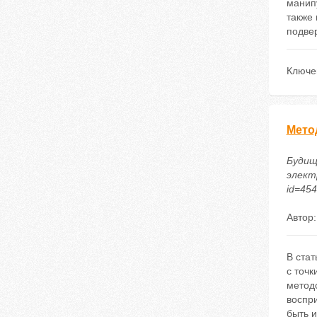
манип
также
подве
Ключе
Мето
Будищ
электр
id=45
Автор
В стат
с точ
методо
воспр
быть 