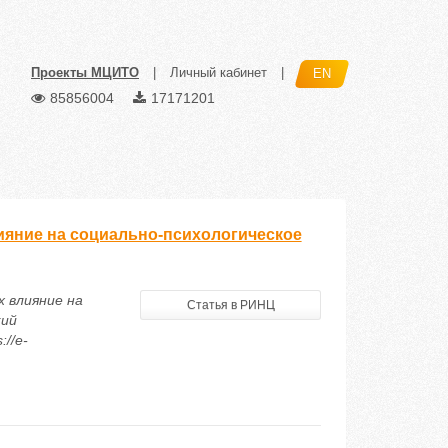
Проекты МЦИТО
|
Личный кабинет
|
EN
85856004
17171201
ияние на социально-психологическое
х влияние на
Статья в РИНЦ
кий
://e-