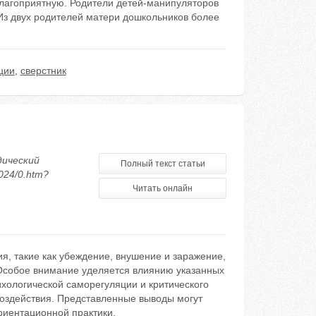
лагоприятную. Родители детей-манипуляторов
Из двух родителей матери дошкольников более
ции
,
сверстник
дический
Полный текст статьи
024/0.htm?
Читать онлайн
я, такие как убеждение, внушение и заражение,
 Особое внимание уделяется влиянию указанных
ихологической саморегуляции и критического
здействия. Представленные выводы могут
риентационной практики.