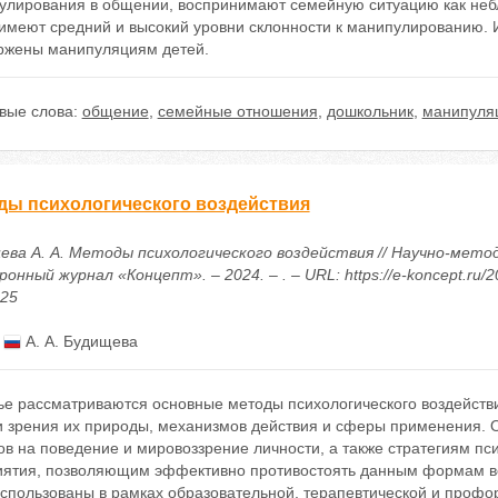
улирования в общении, воспринимают семейную ситуацию как неб
 имеют средний и высокий уровни склонности к манипулированию. 
ржены манипуляциям детей.
вые слова:
общение
,
семейные отношения
,
дошкольник
,
манипуля
ды психологического воздействия
ева А. А. Методы психологического воздействия // Научно-мето
онный журнал «Концепт». – 2024. – . – URL: https://e-koncept.ru/2
425
:
А. А. Будищева
ье рассматриваются основные методы психологического воздействи
ки зрения их природы, механизмов действия и сферы применения.
в на поведение и мировоззрение личности, а также стратегиям пс
иятия, позволяющим эффективно противостоять данным формам во
использованы в рамках образовательной, терапевтической и профо