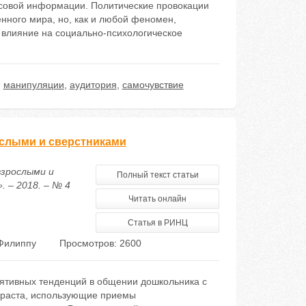
ссовой информации. Политические провокации
енного мира, но, как и любой феномен,
 влияние на социально-психологическое
,
манипуляции
,
аудитория
,
самочувствие
слыми и сверстниками
взрослыми и
Полный текст статьи
 – 2018. – № 4
Читать онлайн
Статья в РИНЦ
Филиппу
Просмотров: 2600
лятивных тенденций в общении дошкольника с
озраста, использующие приемы