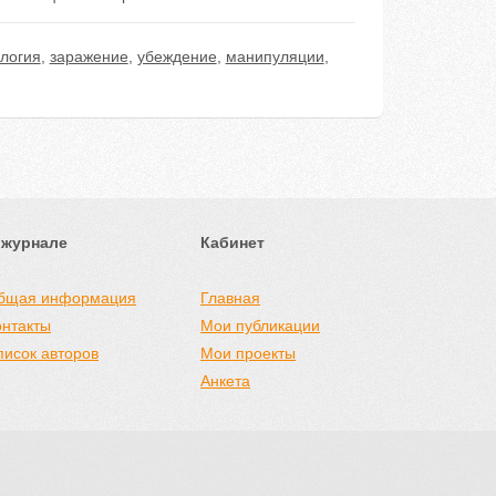
логия
,
заражение
,
убеждение
,
манипуляции
,
 журнале
Кабинет
бщая информация
Главная
онтакты
Мои публикации
писок авторов
Мои проекты
Анкета