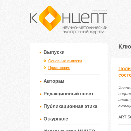
Клю
Выпуски
Основные выпуски
Приложения
Поли
сост
Авторам
Ивано
Редакционный совет
социа
электр
koncep
Публикационная этика
ART 5
О журнале