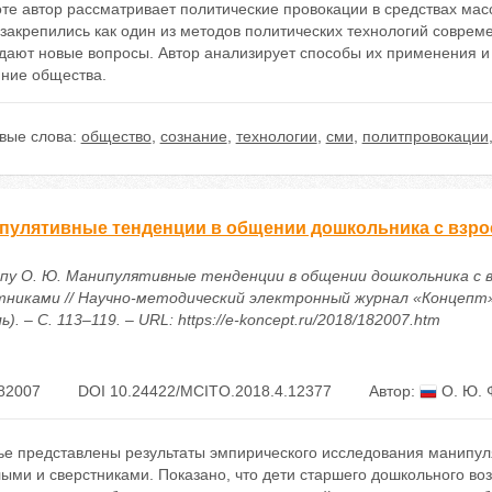
оте автор рассматривает политические провокации в средствах ма
закрепились как один из методов политических технологий соврем
дают новые вопросы. Автор анализирует способы их применения и
яние общества.
вые слова:
общество
,
сознание
,
технологии
,
сми
,
политпровокации
пулятивные тенденции в общении дошкольника с взро
пу О. Ю. Манипулятивные тенденции в общении дошкольника с 
тниками // Научно-методический электронный журнал «Концепт».
ь). – С. 113–119. – URL: https://e-koncept.ru/2018/182007.htm
82007
DOI 10.24422/MCITO.2018.4.12377
Автор:
О. Ю. 
тье представлены результаты эмпирического исследования манипу
лыми и сверстниками. Показано, что дети старшего дошкольного в