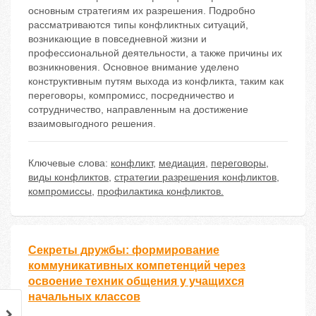
основным стратегиям их разрешения. Подробно
рассматриваются типы конфликтных ситуаций,
возникающие в повседневной жизни и
профессиональной деятельности, а также причины их
возникновения. Основное внимание уделено
конструктивным путям выхода из конфликта, таким как
переговоры, компромисс, посредничество и
сотрудничество, направленным на достижение
взаимовыгодного решения.
Ключевые слова:
конфликт
,
медиация
,
переговоры
,
виды конфликтов
,
стратегии разрешения конфликтов
,
компромиссы
,
профилактика конфликтов.
Секреты дружбы: формирование
коммуникативных компетенций через
освоение техник общения у учащихся
начальных классов