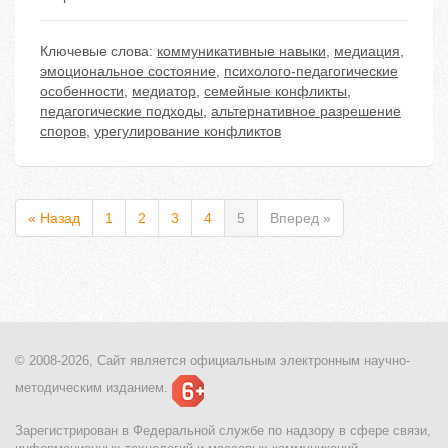
Ключевые слова:
коммуникативные навыки
,
медиация
,
эмоциональное состояние
,
психолого-педагогические
особенности
,
медиатор
,
семейные конфликты
,
педагогические подходы
,
альтернативное разрешение
споров
,
урегулирование конфликтов
« Назад
1
2
3
4
5
Вперед »
© 2008-2026, Сайт является
официальным электронным
научно-
методическим изданием.
Зарегистрирован в Федеральной службе по надзору в сфере связи,