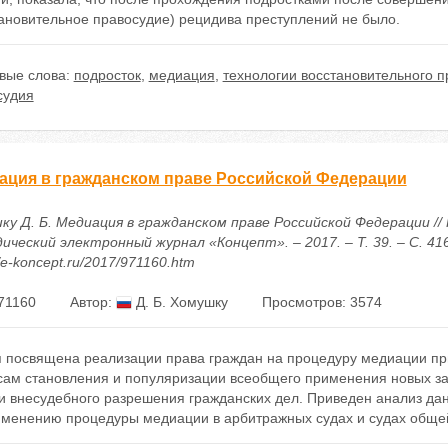
тановительное правосудие) рецидива преступлений не было.
вые слова:
подросток
,
медиация
,
технологии восстановительного 
судия
ация в гражданском праве Российской Федерации
ку Д. Б. Медиация в гражданском праве Российской Федерации // 
ический электронный журнал «Концепт». – 2017. – Т. 39. – С. 41
//e-koncept.ru/2017/971160.htm
71160
Автор:
Д. Б. Хомушку
Просмотров: 3574
я посвящена реализации права граждан на процедуру медиации при
сам становления и популяризации всеобщего применения новых за
 и внесудебного разрешения гражданских дел. Приведен анализ д
именению процедуры медиации в арбитражных судах и судах обще