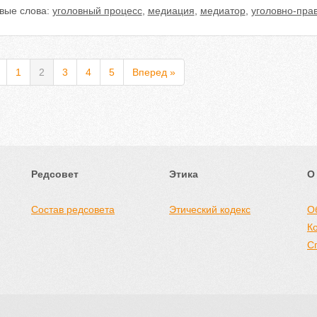
вые слова:
уголовный процесс
,
медиация
,
медиатор
,
уголовно-пра
1
2
3
4
5
Вперед »
Редсовет
Этика
О
Состав редсовета
Этический кодекс
О
К
С