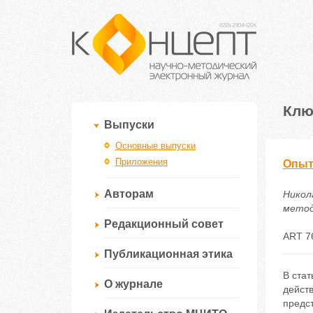
Клю
Выпуски
Основные выпуски
Приложения
Опыт
Авторам
Никол
методи
Редакционный совет
ART 7
Публикационная этика
В ста
О журнале
дейст
предс