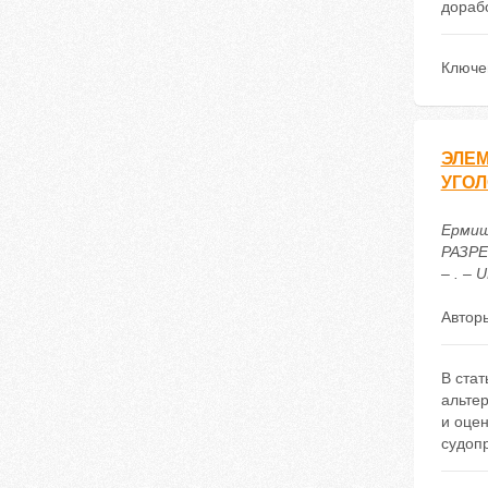
дораб
Ключе
ЭЛЕ
УГОЛ
Ермиш
РАЗРЕ
– . – 
Автор
В ста
альте
и оце
судоп