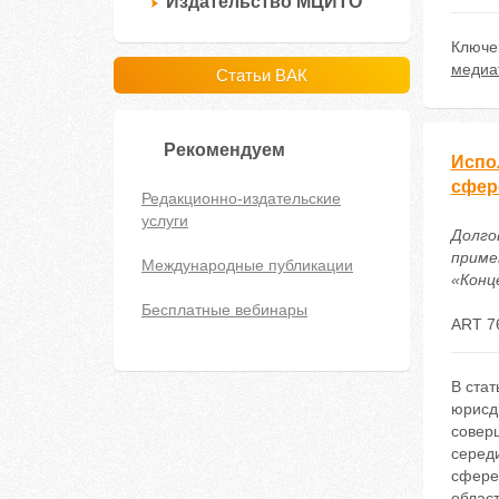
Издательство МЦИТО
Ключе
медиа
Статьи ВАК
Рекомендуем
Испо
сфер
Редакционно-издательские
услуги
Долго
приме
Международные публикации
«Конце
Бесплатные вебинары
ART 7
В стат
юрисд
совер
середи
сфере 
облас