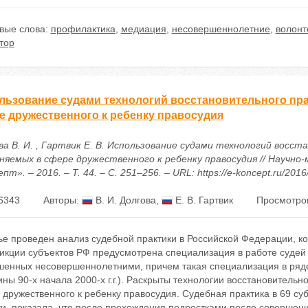
вые слова:
профилактика
,
медиация
,
несовершеннолетние
,
волонт
тор
льзование судами технологий восстановительного пр
е дружественного к ребенку правосудия
ва В. И. , Гартвик Е. В. Использование судами технологий восст
няемых в сфере дружественного к ребенку правосудия // Научн
пт». – 2016. – Т. 44. – С. 251–256. – URL: https://e-koncept.ru/201
6343
Авторы:
В. И. Долгова
,
Е. В. Гартвик
Просмотров
ье проведен анализ судебной практики в Российской Федерации, к
икции субъектов РФ предусмотрена специализация в работе судей
шенных несовершеннолетними, причем такая специализация в ряде
ны 90-х начала 2000-х г.г.). Раскрыты технологии восстановитель
дружественного к ребенку правосудия. Судебная практика в 69 суб
ти, показала, что после прохождения подростками после совершен