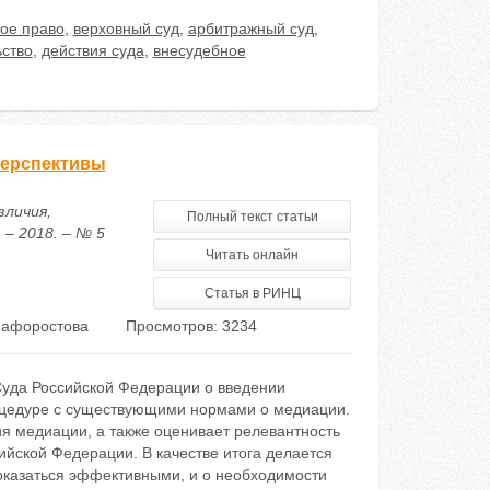
ое право
,
верховный суд
,
арбитражный суд
,
ьство
,
действия суда
,
внесудебное
перспективы
зличия,
Полный текст статьи
– 2018. – № 5
Читать онлайн
Статья в РИНЦ
Шафоростова
Просмотров: 3234
Суда Российской Федерации о введении
оцедуре с существующими нормами о медиации.
 медиации, а также оценивает релевантность
йской Федерации. В качестве итога делается
 оказаться эффективными, и о необходимости