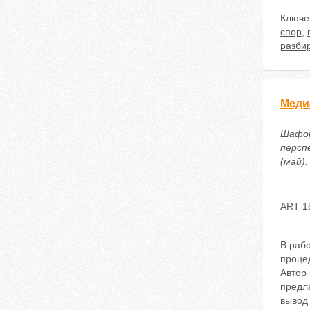
Ключе
спор
,
разби
Меди
Шафор
персп
(май).
ART 1
В раб
проце
Автор
предл
вывод