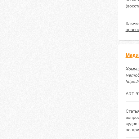
(восс
Ключе
право
Меди
Хомуш
метод
https:
ART 9
Стать
вопро
судов
по пр