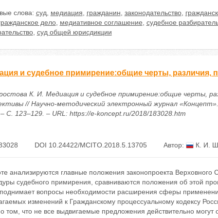
вые слова:
суд
,
медиация
,
гражданин
,
законодательство
,
гражданск
гражданское дело
,
медиативное соглашение
,
судебное разбирател
рательство
,
суд общей юрисдикции
ация и судебное примирение:общие черты, различия, 
остова К. И. Медиация и судебное примирение:общие черты, ра
ективы // Научно-методический электронный журнал «Концепт». 
 – С. 123–129. – URL: https://e-koncept.ru/2018/183028.htm
83028
DOI 10.24422/MCITO.2018.5.13705
Автор:
К. И. 
оте анализируются главные положения законопроекта Верховного 
дуры судебного примирения, сравниваются положения об этой пр
 поднимает вопросы необходимости расширения сферы применения
агаемых изменений к Гражданскому процессуальному кодексу Росси
 о том, что не все выдвигаемые предложения действительно могут