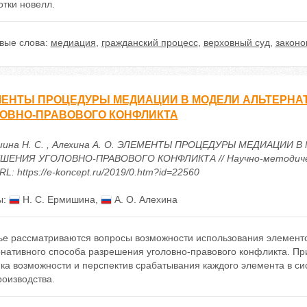
отки новелл.
вые слова:
медиация
,
гражданский процесс
,
верховный суд
,
законо
МЕНТЫ ПРОЦЕДУРЫ МЕДИАЦИИ В МОДЕЛИ АЛЬТЕРНА
ОВНО-ПРАВОВОГО КОНФЛИКТА
ина Н. С. , Алехина А. О. ЭЛЕМЕНТЫ ПРОЦЕДУРЫ МЕДИАЦИИ
ШЕНИЯ УГОЛОВНО-ПРАВОВОГО КОНФЛИКТА // Научно-методическ
URL: https://e-koncept.ru/2019/0.htm?id=22560
ы:
Н. С. Ермишина
,
А. О. Алехина
тье рассматриваются вопросы возможности использования элемент
рнативного способа разрешения уголовно-правового конфликта. П
нка возможности и перспектив срабатывания каждого элемента в с
роизводства.