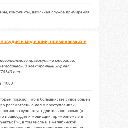
ёры
,
конфликты
,
школьная служба примирения
,
авосудия и медиации, применяемых в
ановительного правосудия и медиации,
о-методический электронный журнал
6/76343.htm
: 4068
оторый показал, что в большинстве судов общей
 по рассмотрению дел о преступлениях,
 регионов существует длительное время (с
ного правосудия и медиации, применяемые в
ъектах РФ, в том числе и в Челябинской
ия преступления через процедуру медиации