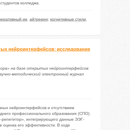
 студентов колледжа.
неративный ии
,
айтрекинг
,
когнитивные стили
,
ытых нейроинтерфейсов: исследование
итора» на базе открытых нейроинтерфейсов:
 Научно-методический электронный журнал
вных нейроинтерфейсов и отсутствием
еднего профессионального образования (СПО).
о-репетитор», интегрирующего данные ЭЭГ-
е оценка его эффективности. В ходе