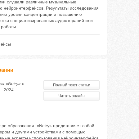
ники слушали различные музыкальные
ью нейроинтерфейсов. Результаты исследования
ению уровня концентрации и повышению
ботки специализированных аудиотерапий или
 работы.
фейсы
вании
а «Neiry» в
Полный текст статьи
2024. – . –
Читать онлайн
ре образования. «Neiry» представляет собой
ером и другими устройствами с помощью
личные аспекты использования нейроинтерфейса