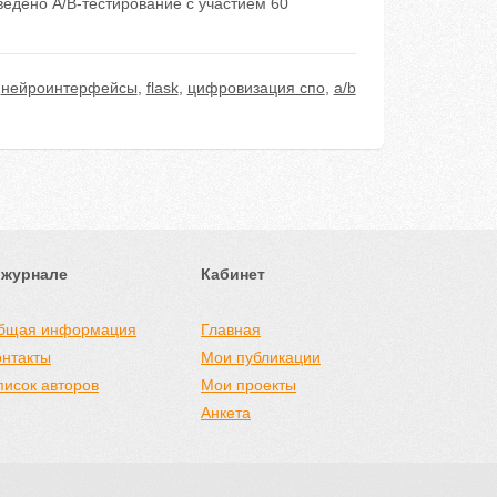
едено A/B-тестирование с участием 60
,
нейроинтерфейсы
,
flask
,
цифровизация спо
,
a/b
 журнале
Кабинет
бщая информация
Главная
онтакты
Мои публикации
писок авторов
Мои проекты
Анкета