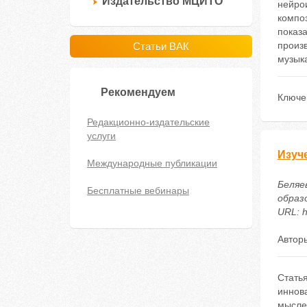
Издательство МЦИТО
нейро
композ
показ
произ
Статьи ВАК
музык
Рекомендуем
Ключе
Редакционно-издательские
услуги
Изуч
Международные публикации
Беляе
Бесплатные вебинары
образ
URL: h
Автор
Стать
иннов
мысле