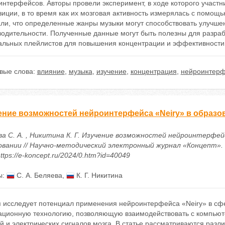
интерфейсов. Авторы провели эксперимент, в ходе которого участ
иции, в то время как их мозговая активность измерялась с помощ
али, что определенные жанры музыки могут способствовать улучш
водительности. Полученные данные могут быть полезны для разра
альных плейлистов для повышения концентрации и эффективности
вые слова:
влияние
,
музыка
,
изучение
,
концентрация
,
нейроинтер
ение возможностей нейроинтерфейса «Neiry» в образо
ва С. А. , Никитина К. Г. Изучение возможностей нейроинтерфейс
овании // Научно-методический электронный журнал «Концепт». – 
ttps://e-koncept.ru/2024/0.htm?id=40049
ы:
С. А. Беляева
,
К. Г. Никитина
я исследует потенциал применения нейроинтерфейса «Neiry» в сфе
ационную технологию, позволяющую взаимодействовать с компьют
й и электрических сигналов мозга. В статье рассматриваются раз