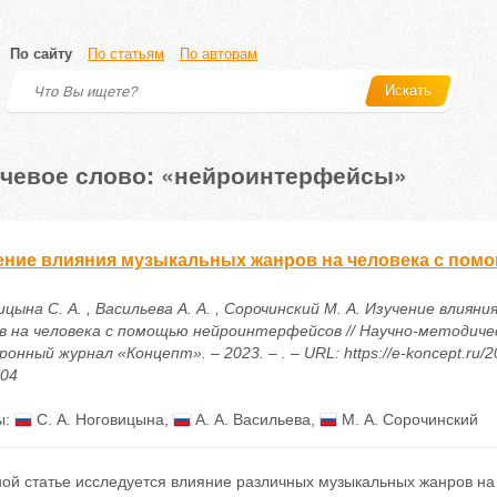
По сайту
По статьям
По авторам
Искать
чевое слово: «нейроинтерфейсы»
ение влияния музыкальных жанров на человека с по
цына С. А. , Васильева А. А. , Сорочинский М. А. Изучение влиян
в на человека с помощью нейроинтерфейсов // Научно-методиче
онный журнал «Концепт». – 2023. – . – URL: https://e-koncept.ru/2
004
ы:
С. А. Ноговицына
,
А. А. Васильева
,
М. А. Сорочинский
ной статье исследуется влияние различных музыкальных жанров на