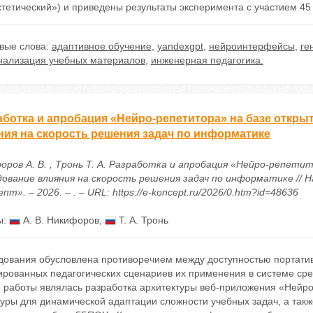
тетический») и приведены результаты эксперимента с участием 45
вые слова:
адаптивное обучение
,
yandexgpt
,
нейроинтерфейсы
,
ге
нализация учебных материалов
,
инженерная педагогика.
аботка и апробация «Нейро-репетитора» на базе откр
ния на скорость решения задач по информатике
оров А. В. , Тронь Т. А. Разработка и апробация «Нейро-репет
дование влияния на скорость решения задач по информатике //
пт». – 2026. – . – URL: https://e-koncept.ru/2026/0.htm?id=48636
ы:
А. В. Никифоров
,
Т. А. Тронь
дования обусловлена противоречием между доступностью портати
ированных педагогических сценариев их применения в системе ср
 работы являлась разработка архитектуры веб-приложения «Нейр
уры для динамической адаптации сложности учебных задач, а такж