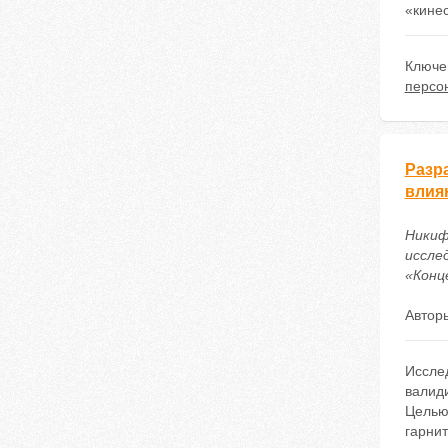
«кинес
Ключе
персо
Разр
влия
Никиф
иссле
«Конце
Автор
Иссле
валид
Целью
гарнит