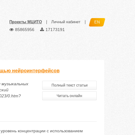
Проекты МЦИТО
|
Личный кабинет
|
EN
85865956
17173191
мощью нейроинтерфейсов
ия музыкальных
Полный текст статьи
ский
023/0.htm?
Читать онлайн
 уровень концентрации с использованием