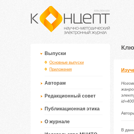
Клю
Выпуски
Основные выпуски
Приложения
Изуч
Авторам
Ногови
жанро
электр
Редакционный совет
id=40
Публикационная этика
Автор
О журнале
В дан