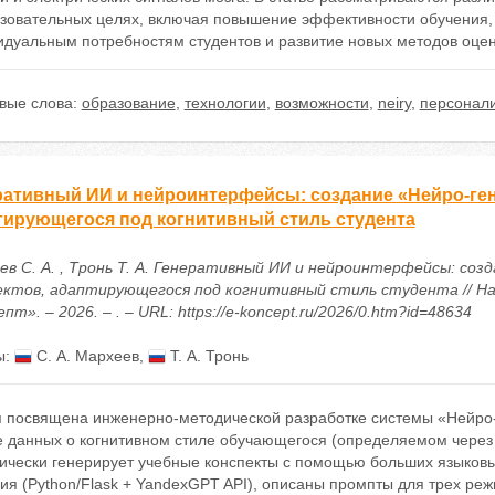
азовательных целях, включая повышение эффективности обучения,
идуальным потребностям студентов и развитие новых методов оцен
вые слова:
образование
,
технологии
,
возможности
,
neiry
,
персонал
ративный ИИ и нейроинтерфейсы: создание «Нейро-ген
тирующегося под когнитивный стиль студента
ев С. А. , Тронь Т. А. Генеративный ИИ и нейроинтерфейсы: со
ектов, адаптирующегося под когнитивный стиль студента // Н
пт». – 2026. – . – URL: https://e-koncept.ru/2026/0.htm?id=48634
ы:
С. А. Мархеев
,
Т. А. Тронь
я посвящена инженерно-методической разработке системы «Нейро-
е данных о когнитивном стиле обучающегося (определяемом через 
ически генерирует учебные конспекты с помощью больших языковы
ия (Python/Flask + YandexGPT API), описаны промпты для трех ре