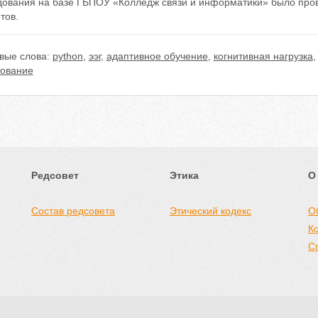
дования на базе ГБПОУ «Колледж связи и информатики» было пров
тов.
вые слова:
python
,
ээг
,
адаптивное обучение
,
когнитивная нагрузка
рование
Редсовет
Этика
О
Состав редсовета
Этический кодекс
О
К
С