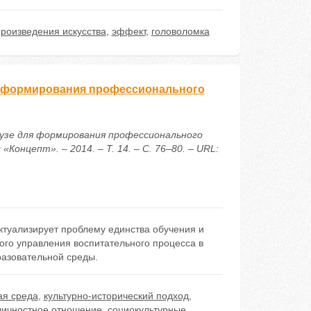
роизведения искусства
,
эффект
,
головоломка
я формирования профессионального
вузе для формирования профессионального
онцепт». – 2014. – Т. 14. – С. 76–80. – URL:
актуализирует проблему единства обучения и
го управления воспитательного процесса в
разовательной среды.
ая среда
,
культурно-исторический подход
,
личностное отношение
,
социокультурные