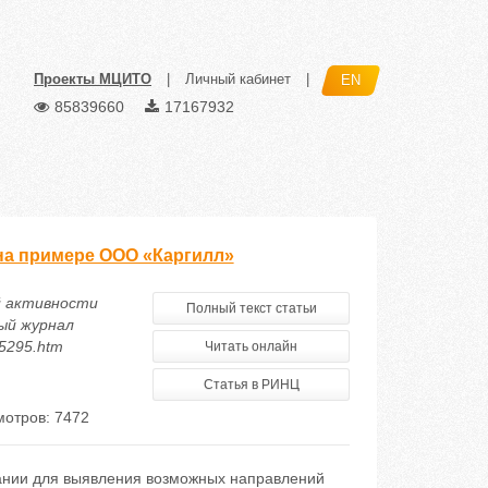
Проекты МЦИТО
|
Личный кабинет
|
EN
85839660
17167932
на примере ООО «Каргилл»
ой активности
Полный текст статьи
ый журнал
75295.htm
Читать онлайн
Статья в РИНЦ
отров: 7472
ании для выявления возможных направлений