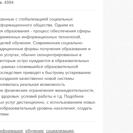
в: 4994
язанные с глобализацией социальных
информационного общества. Одним из
ия образования - процесс обеспечения сферы
овременных информационных технологий,
целей обучения. Современная социально-
 традиционные формы получения образования и
х услугах, обычно сконцентрированных в
 которые остро нуждаются в образовательных
в рамках сложившейся образовательной
оследствия приводят к быстрому устареванию
 создания качественно новой системы
появилась реальная возможность
е физические ограничения жизнедеятельности,
 здоровья, условий работы и т.д. Подобное
х услуг дистанционно, с использованием новых
еобразовательный уровень населения; создать
тями.
нформация
,
обучение
,
социализация
,