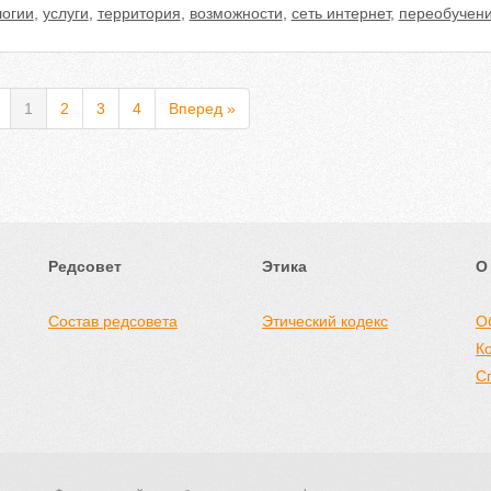
логии
,
услуги
,
территория
,
возможности
,
сеть интернет
,
переобучен
1
2
3
4
Вперед »
Редсовет
Этика
О
Состав редсовета
Этический кодекс
О
К
С