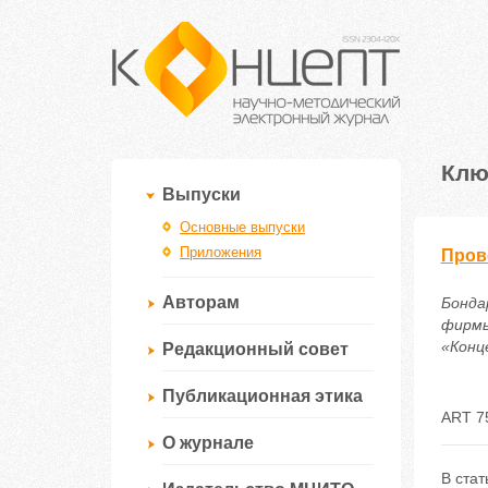
Клю
Выпуски
Основные выпуски
Приложения
Пров
Авторам
Бонда
фирмы
«Конце
Редакционный совет
Публикационная этика
ART 7
О журнале
В ста