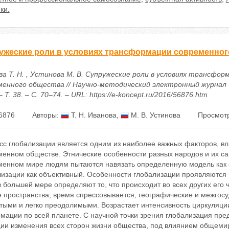
ки.
ужеские роли в условиях трансформации современног
ва Т. Н. , Устинова М. В. Супружеские роли в условиях трансфор
менного общества // Научно-методический электронный журнал 
– Т. 38. – С. 70–74. – URL: https://e-koncept.ru/2016/56876.htm
6876
Авторы:
Т. Н. Иванова
,
М. В. Устинова
Просмотр
сс глобализации является одним из наиболее важных факторов, 
енном обществе. Этнические особенности разных народов и их са
менном мире людям пытаются навязать определенную модель как 
изации как объективный. Особенности глобализации проявляются в
 большей мере определяют то, что происходит во всех других его 
е пространства, время спрессовывается, географические и межгос
ыми и легко преодолимыми. Возрастает интенсивность циркуляции 
мации по всей планете. С научной точки зрения глобализация пре
ции изменения всех сторон жизни общества, под влиянием общеми