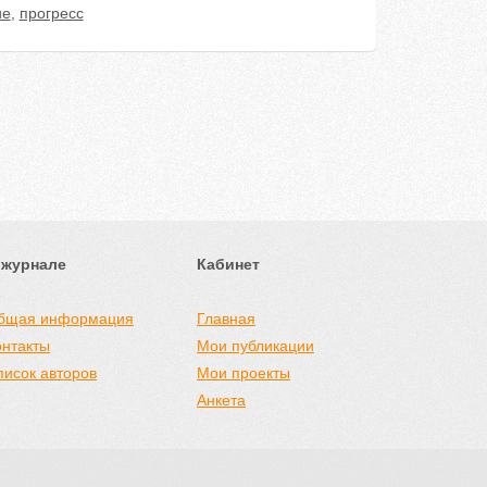
ие
,
прогресс
 журнале
Кабинет
бщая информация
Главная
онтакты
Мои публикации
писок авторов
Мои проекты
Анкета