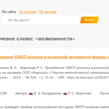
По сайту
По статьям
По авторам
Искать
чевое слово: «возможности»
едение SWOT-анализа в рыночной активности фирмы 
ренко В. А. , Воронова Р. С. Проведение SWOT-анализа в рыночн
 на примере ООО «Каргилл» // Научно-методический электронн
пт». – 2015. – № S24. – С. 6–10. – URL: https://e-koncept.ru/2015/
5295
Авторы:
В. А. Бондаренко
,
Р. С. Воронова
Просм
тье приведен пример использования методики SWOT-анализа комп