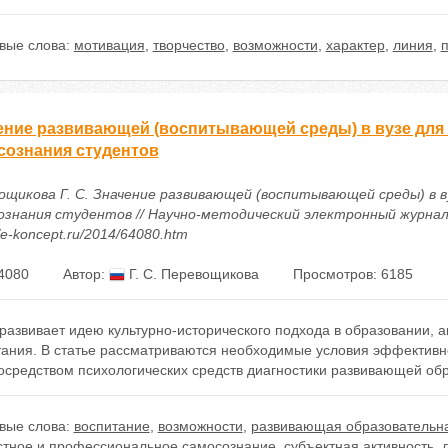
вые слова:
мотивация
,
творчество
,
возможности
,
характер
,
линия
,
п
ение развивающей (воспитывающей среды) в вузе дл
сознания студентов
ощикова Г. С. Значение развивающей (воспитывающей среды) в 
ознания студентов // Научно-методический электронный журнал «К
//e-koncept.ru/2014/64080.htm
4080
Автор:
Г. С. Перевощикова
Просмотров: 6185
развивает идею культурно-исторического подхода в образовании, 
тания. В статье рассматриваются необходимые условия эффективно
посредством психологических средств диагностики развивающей об
вые слова:
воспитание
,
возможности
,
развивающая образовательн
стное и профессиональное самосознание
,
субъектная активность
,