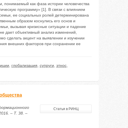
м, понимаемый как фаза истории человечества
ическую программу» [1]. В связи с влиянием
 семьи, ее социальных ролей детерминирована
твенным образом коснулись его основ и
емьи, вызывая кризисные ситуации и падение
не дает объективный анализ изменений,
имо сделать акцент на выявлении и изучении
яния внешних факторов при сохранении ее
диции
,
глобализация
,
супруги
,
этнос
,
 общества
нформационного
Статья в РИНЦ
16. – Т. 38. –