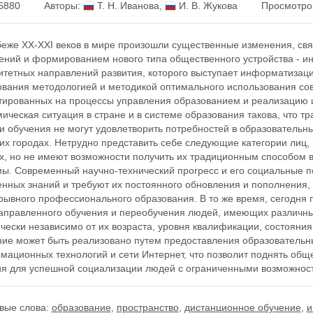
6880
Авторы:
Т. Н. Иванова
,
И. В. Жукова
Просмотро
беже XX-XXI веков в мире произошли существенные изменения, св
ений и формированием нового типа общественного устройства - 
итетных направлений развития, которого выступает информатизац
ования методологией и методикой оптимального использования с
тированных на процессы управления образованием и реализацию 
мическая ситуация в стране и в системе образования такова, что
 обучения не могут удовлетворить потребностей в образовательны
их городах. Нетрудно представить себе следующие категории лиц,
ах, но не имеют возможности получить их традиционным способом 
мы. Современный научно-технический прогресс и его социальные п
енных знаний и требуют их постоянного обновления и пополнения,
рывного профессионального образования. В то же время, сегодня 
аправленного обучения и переобучения людей, имеющих различны
чески независимо от их возраста, уровня квалификации, состояния
ние может быть реализовано путем предоставления образовательны
мационных технологий и сети Интернет, что позволит поднять общ
ия для успешной социализации людей с ограниченными возможнос
вые слова:
образование
,
пространство
,
дистанционное обучение
,
и