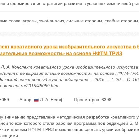
вия и формирования стратегии развития в условиях изменчивой ры
вые слова:
угрозы
,
swot-анализ
,
сильные стороны
,
слабые стороны
ект креативного урока изобразительного искусства в 6
зительные возможности» на основе НФТМ-ТРИЗ
Л. А. Конспект креативного урока изобразительного искусства в
«Линия и её выразительные возможности» на основе НФТМ-ТРИЗ 
ческий электронный журнал «Концепт». – 2015. – Т. 20. – С. 166
//e-koncept.ru/2015/45059.htm
5059
Автор:
Л. А. Нефф
Просмотров: 6398
у вниманию представлена методическая разработка креативного у
вной точкой которого стала рабочая программа под редакцией Б. 
ики и приёмы НФТМ-ТРИЗ позволяющие сделать уроки изобразитель
вающими.