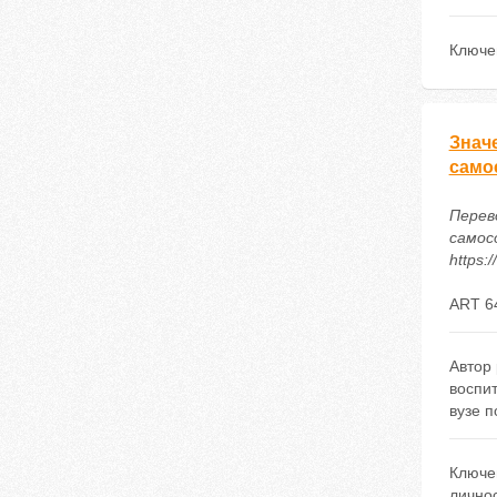
Ключе
Знач
само
Перев
самос
https:
ART 6
Автор 
воспи
вузе 
Ключе
лично