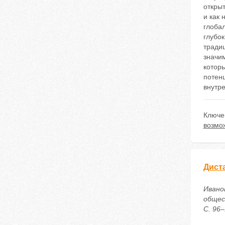
откры
и как
глобал
глубо
тради
значи
которы
потен
внутре
Ключе
возмо
Дист
Ивано
общес
С. 96–