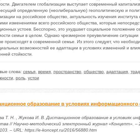
тости. Двигателем глобализации выступает современный капитализ
 несущий определенную (неолиберальную) геополитическую и полит
изации на российское общество, актуальность изучения института
кими изменениями всего российского общества, которые непосредс
ционных устоев. Бесспорно, это ухудшает социальное положение с
мости семьи в целом. Однако чрезмерное преувеличение ситуации 
е происходят в современной семье. Из этого следует, что необход
циальных возможностей ее адаптации в условиях изменений и вли
нней стойкости.
вые слова:
семья
,
время
,
пространство
,
общество
,
адаптация
,
тра
жности
,
роль
,
устои
анционное образование в условиях информационного
ва Т. Н. , Жукова И. В. Дистанционное образование в условиях и
тва // Научно-методический электронный журнал «Концепт». – 20
103. – URL: https://e-koncept.ru/2016/56880.htm