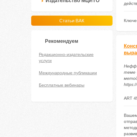
Издательство МЦИТО
дейст
Статьи ВАК
Ключе
Рекомендуем
Консп
выра
Редакционно-издательские
услуги
Нефф 
теме 
Международные публикации
методи
https:
Бесплатные вебинары
ART 4
Вашем
отпра
метод
разви