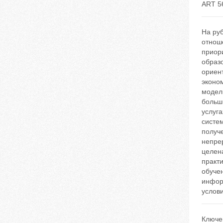
ART 5
На ру
отнош
приор
образ
ориен
эконо
модели
больш
услуг
систе
получ
непре
целен
практи
обуче
инфор
услов
Ключе