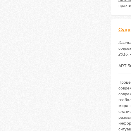
практи
Супр
Ивано
совре
2016. 
ART 5
Проце
соврем
совре
глобал
мира в
сжати
размыт
инфор
ситуа