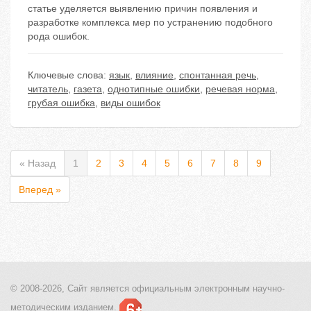
статье уделяется выявлению причин появления и
разработке комплекса мер по устранению подобного
рода ошибок.
Ключевые слова:
язык
,
влияние
,
спонтанная речь
,
читатель
,
газета
,
однотипные ошибки
,
речевая норма
,
грубая ошибка
,
виды ошибок
« Назад
1
2
3
4
5
6
7
8
9
Вперед »
© 2008-2026, Сайт является
официальным электронным
научно-
методическим изданием.