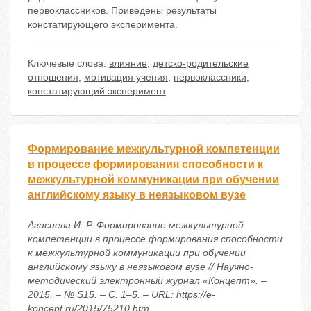
первоклассников. Приведены результаты
констатирующего эксперимента.
Ключевые слова:
влияние
,
детско-родительские
отношения
,
мотивация учения
,
первоклассники
,
констатирующий эксперимент
Формирование межкультурной компетенции
в процессе формирования способности к
межкультурной коммуникации при обучении
английскому языку в неязыковом вузе
Агасиева И. Р. Формирование межкультурной
компетенции в процессе формирования способности
к межкультурной коммуникации при обучении
английскому языку в неязыковом вузе // Научно-
методический электронный журнал «Концепт». –
2015. – № S15. – С. 1–5. – URL: https://e-
koncept.ru/2015/75210.htm