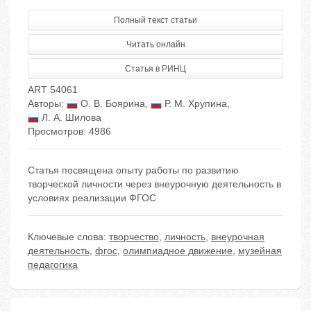
Полный текст статьи
Читать онлайн
Статья в РИНЦ
ART 54061
Авторы:
О. В. Боярина
,
Р. М. Хрупина
,
Л. А. Шилова
Просмотров: 4986
Статья посвящена опыту работы по развитию
творческой личности через внеурочную деятельность в
условиях реализации ФГОС
Ключевые слова:
творчество
,
личность
,
внеурочная
деятельность
,
фгос
,
олимпиадное движение
,
музейная
педагогика