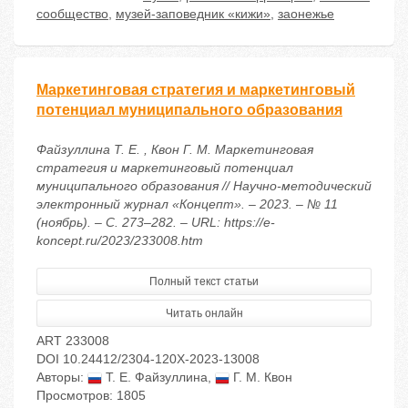
сообщество
,
музей-заповедник «кижи»
,
заонежье
Маркетинговая стратегия и маркетинговый
потенциал муниципального образования
Файзуллина Т. Е. , Квон Г. М. Маркетинговая
стратегия и маркетинговый потенциал
муниципального образования // Научно-методический
электронный журнал «Концепт». – 2023. – № 11
(ноябрь). – С. 273–282. – URL: https://e-
koncept.ru/2023/233008.htm
Полный текст статьи
Читать онлайн
ART 233008
DOI 10.24412/2304-120X-2023-13008
Авторы:
Т. Е. Файзуллина
,
Г. М. Квон
Просмотров: 1805