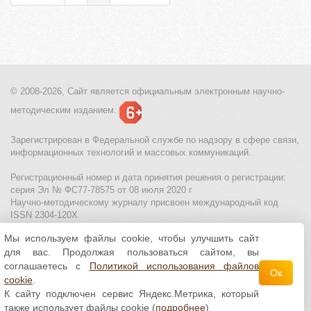
© 2008-2026, Сайт является
официальным электронным
научно-
методическим изданием.
Зарегистрирован в Федеральной службе по надзору в сфере связи,
информационных технологий и массовых коммуникаций.
Регистрационный номер и дата принятия решения о регистрации:
серия Эл № ФС77-78575 от 08 июля 2020 г
Научно-методическому журналу присвоен международный код
ISSN 2304-120X
Мы используем файлы cookie, чтобы улучшить сайт
МЦИТО
|
Школьные олимпиады и онлайн конкурсы для детей
|
для вас. Продолжая пользоваться сайтом, вы
Политика использования файлов cookie
|
Политика обработки и
защиты персональных данных
соглашаетесь с
Политикой использования файлов
Ок
cookie
.
Все материалы доступны по
лицензии Creative
К сайту подключен сервис Яндекс.Метрика, который
Commons С указанием авторства 4.0 Всемирная
.
также использует файлы cookie (
подробнее
)