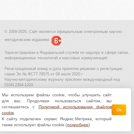
© 2008-2026, Сайт является
официальным электронным
научно-
методическим изданием.
Зарегистрирован в Федеральной службе по надзору в сфере связи,
информационных технологий и массовых коммуникаций.
Регистрационный номер и дата принятия решения о регистрации:
серия Эл № ФС77-78575 от 08 июля 2020 г
Научно-методическому журналу присвоен международный код
ISSN 2304-120X
Мы используем файлы cookie, чтобы улучшить сайт
МЦИТО
|
Школьные олимпиады и онлайн конкурсы для детей
|
для вас. Продолжая пользоваться сайтом, вы
Политика использования файлов cookie
|
Политика обработки и
защиты персональных данных
соглашаетесь с
Политикой использования файлов
Ок
cookie
.
Все материалы доступны по
лицензии Creative
К сайту подключен сервис Яндекс.Метрика, который
Commons С указанием авторства 4.0 Всемирная
.
также использует файлы cookie (
подробнее
)