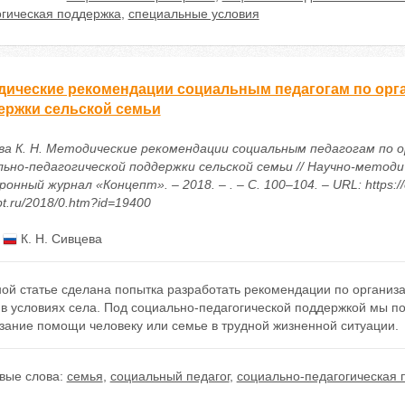
огическая поддержка
,
специальные условия
дические рекомендации социальным педагогам по орг
ержки сельской семьи
ва К. Н. Методические рекомендации социальным педагогам по 
льно-педагогической поддержки сельской семьи // Научно-методи
онный журнал «Концепт». – 2018. – . – С. 100–104. – URL: https://
t.ru/2018/0.htm?id=19400
:
К. Н. Сивцева
ной статье сделана попытка разработать рекомендации по организ
 в условиях села. Под социально-педагогической поддержкой мы 
зание помощи человеку или семье в трудной жизненной ситуации.
вые слова:
семья
,
социальный педагог
,
социально-педагогическая 