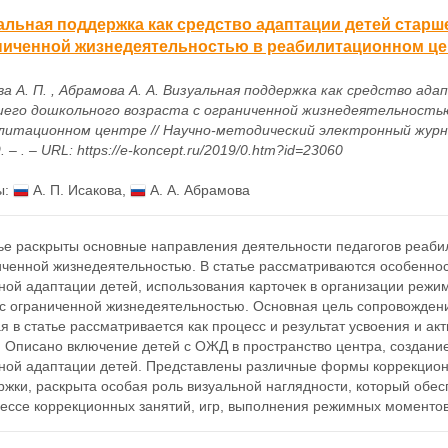
альная поддержка как средство адаптации детей старш
ниченной жизнедеятельностью в реабилитационном це
ва А. П. , Абрамова А. А. Визуальная поддержка как средство ад
его дошкольного возраста с ограниченной жизнедеятельность
литационном центре // Научно-методический электронный журн
. – . – URL: https://e-koncept.ru/2019/0.htm?id=23060
ы:
А. П. Исакова
,
А. А. Абрамова
тье раскрыты основные направления деятельности педагогов реаби
иченной жизнедеятельностью. В статье рассматриваются особеннос
ой адаптации детей, использования карточек в организации режим
 с ограниченной жизнедеятельностью. Основная цель сопровождени
я в статье рассматривается как процесс и результат усвоения и а
. Описано включение детей с ОЖД в пространство центра, создани
ной адаптации детей. Представлены различные формы коррекцион
ржки, раскрыта особая роль визуальной наглядности, который обе
ессе коррекционных занятий, игр, выполнения режимных моментов и