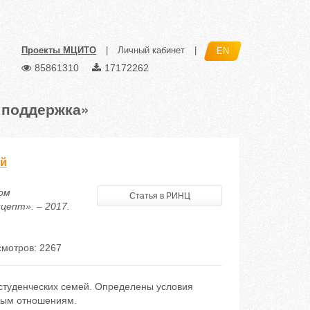
Проекты МЦИТО
|
Личный кабинет
|
EN
85861310
17172262
 поддержка»
ей
ком
Статья в РИНЦ
цепт». – 2017.
мотров: 2267
студенческих семей. Определены условия
ным отношениям.