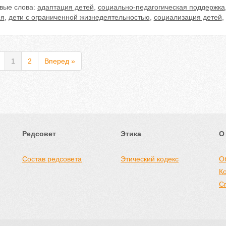
вые слова:
адаптация детей
,
социально-педагогическая поддержка
ия
,
дети с ограниченной жизнедеятельностью
,
социализация детей
,
1
2
Вперед »
Редсовет
Этика
О
Состав редсовета
Этический кодекс
О
К
С