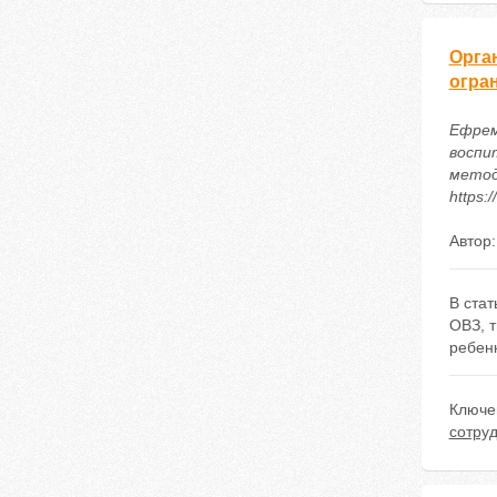
Орга
огра
Ефрем
воспи
метод
https:
Автор
В ста
ОВЗ, 
ребенк
Ключе
сотру