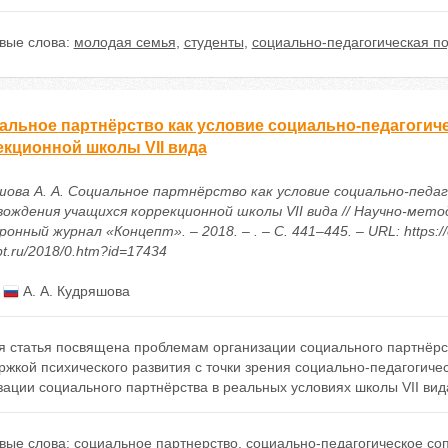
вые слова:
молодая семья
,
студенты
,
социально-педагогическая п
альное партнёрство как условие социально-педагогич
екционной школы VII вида
шова А. А. Социальное партнёрство как условие социально-педа
вождения учащихся коррекционной школы VII вида // Научно-мето
онный журнал «Концепт». – 2018. – . – С. 441–445. – URL: https://
t.ru/2018/0.htm?id=17434
:
А. А. Кудряшова
я статья посвящена проблемам организации социального партнёрс
ржкой психического развития с точки зрения социально-педагогич
ации социального партнёрства в реальных условиях школы VII вид
вые слова:
социальное партнерство
,
социально-педагогическое со