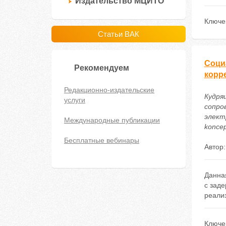
Издательство МЦИТО
Ключе
Статьи ВАК
Соци
Рекомендуем
корр
Редакционно-издательские
Кудря
услуги
сопро
электр
Международные публикации
koncep
Бесплатные вебинары
Автор
Данна
с заде
реализ
Ключе