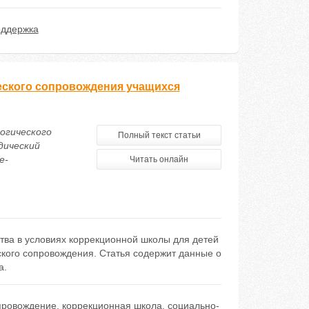
оддержка
еского сопровождения учащихся
гогического
Полный текст статьи
дический
e-
Читать онлайн
тва в условиях коррекционной школы для детей
еского сопровождения. Статья содержит данные о
а.
провождение
,
коррекционная школа
,
социально-