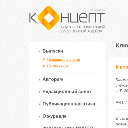
Клю
Выпуски
Основные выпуски
Приложения
К во
Авторам
Климов
студе
– Т. 2
Редакционный совет
ART 7
Публикационная этика
О журнале
В ста
повыш