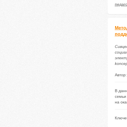
педаг
Мето
подд
Сивце
социа
электр
koncep
Автор
В дан
семьи
на ока
Ключе