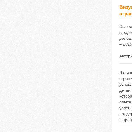
Визу
огра
Исако
старш
реаби
– 2019
Автор
В ста
огран
успешн
детей
котора
опыта
успеш
подде
в проц