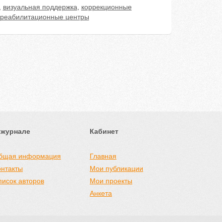
,
визуальная поддержка
,
коррекционные
реабилитационные центры
 журнале
Кабинет
бщая информация
Главная
онтакты
Мои публикации
писок авторов
Мои проекты
Анкета