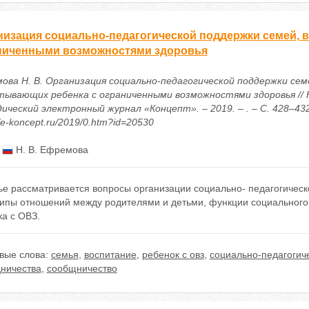
низация социально-педагогической поддержки семей, 
ниченными возможностями здоровья
ова Н. В. Организация социально-педагогической поддержки сем
тывающих ребенка с ограниченными возможностями здоровья // 
ический электронный журнал «Концепт». – 2019. – . – С. 428–432
//e-koncept.ru/2019/0.htm?id=20530
:
Н. В. Ефремова
тье рассматривается вопросы организации социально- педагогичес
типы отношений между родителями и детьми, функции социального 
а с ОВЗ.
вые слова:
семья
,
воспитание
,
ребенок с овз
,
социально-педагогич
дничества
,
сообщничество