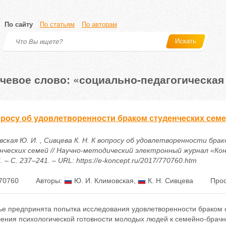
По сайту
По статьям
По авторам
Искать
чевое слово: «социально-педагогическая
просу об удовлетворенности браком студенческих сем
ская Ю. И. , Сивцева К. Н. К вопросу об удовлетворенности бра
нческих семей // Научно-методический электронный журнал «Кон
6. – С. 237–241. – URL: https://e-koncept.ru/2017/770760.htm
70760
Авторы:
Ю. И. Климовская
,
К. Н. Сивцева
Прос
тье предпринята попытка исследования удовлетворенности браком 
ения психологической готовности молодых людей к семейно-брач