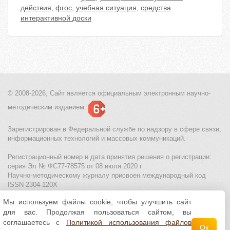
действия
,
фгос
,
учебная ситуация
,
средства
интерактивной доски
© 2008-2026, Сайт является
официальным электронным
научно-
методическим изданием.
Зарегистрирован в Федеральной службе по надзору в сфере связи,
информационных технологий и массовых коммуникаций.
Регистрационный номер и дата принятия решения о регистрации:
серия Эл № ФС77-78575 от 08 июля 2020 г
Научно-методическому журналу присвоен международный код
ISSN 2304-120X
Мы используем файлы cookie, чтобы улучшить сайт
МЦИТО
|
Школьные олимпиады и онлайн конкурсы для детей
|
для вас. Продолжая пользоваться сайтом, вы
Политика использования файлов cookie
|
Политика обработки и
защиты персональных данных
соглашаетесь с
Политикой использования файлов
Ок